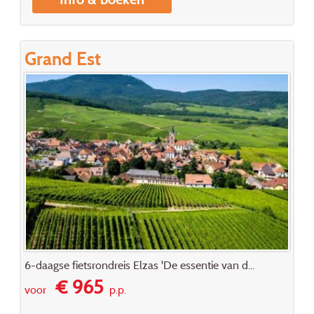
Grand Est
6-daagse fietsrondreis Elzas 'De essentie van d...
€ 965
voor
p.p.