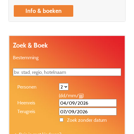
Info & boeken
Zoek & Boek
Bestemming
Personen
(dd/mm/jjjj)
Heenreis
Terugreis
Zoek zonder datum