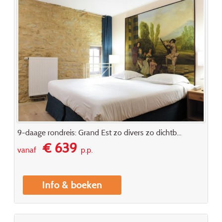
9-daage rondreis: Grand Est zo divers zo dichtb...
€ 639
vanaf
p.p.
Info & boeken