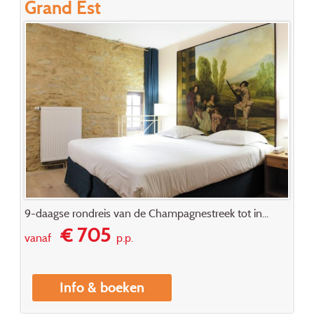
Grand Est
9-daagse rondreis van de Champagnestreek tot in...
€ 705
vanaf
p.p.
Info & boeken