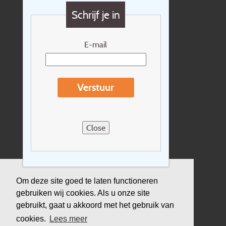
Vragen?
Schrijf je in
Cadeaubon
Nieuwsbrief
E-mail
Extras
Reisvoorwaarden
Verstuur
Over Holidayline.be
Sitemap
Close
Vacatures
Privacyverklaring
Verzekering
Om deze site goed te laten functioneren
gebruiken wij cookies. Als u onze site
Duurzaamheid
gebruikt, gaat u akkoord met het gebruik van
cookies.
Lees meer