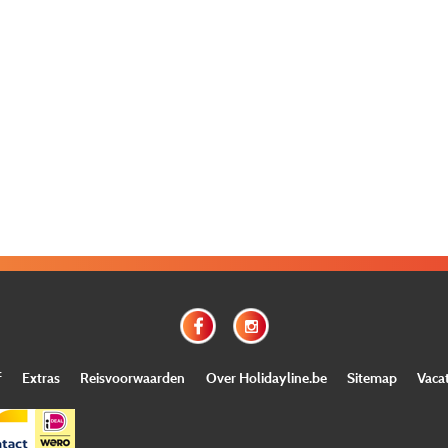
f
Extras
Reisvoorwaarden
Over Holidayline.be
Sitemap
Vaca