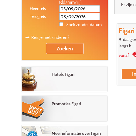
(dd/mm/jjjj)
Er zijn 
Heenreis
Terugreis
Zoek zonder datum
Figari
Reis je met kinderen?
9-daagse 
langs h...
€
vanaf
I
Hotels Figari
Promoties Figari
Meer informatie over Figari