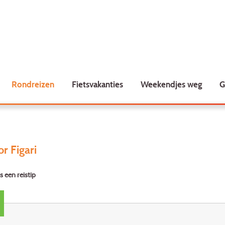
Rondreizen
Fietsvakanties
Weekendjes weg
G
or Figari
s een reistip