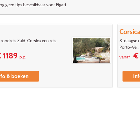
nog geen tips beschikbaar voor Figari
Corsic
rondreis Zuid-Corsica een reis
8-daagse r
Porto-Ve...
 1189
€ 
p.p.
vanaf
nfo & boeken
In