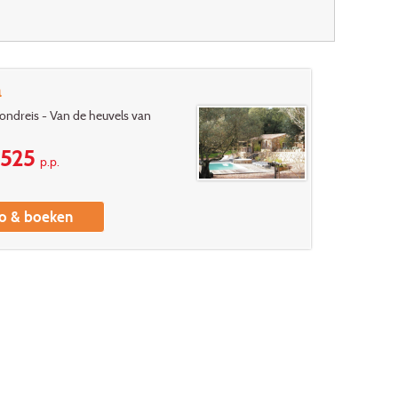
a
ondreis - Van de heuvels van
525
p.p.
fo & boeken