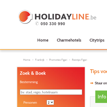
Home
Charmehotels
Citytrips
Home
Frankrijk
Promoties Figari
Reistips Figari
Tips vo
Zoek & Boek
Bestemming
Stuur on
Info
Personen