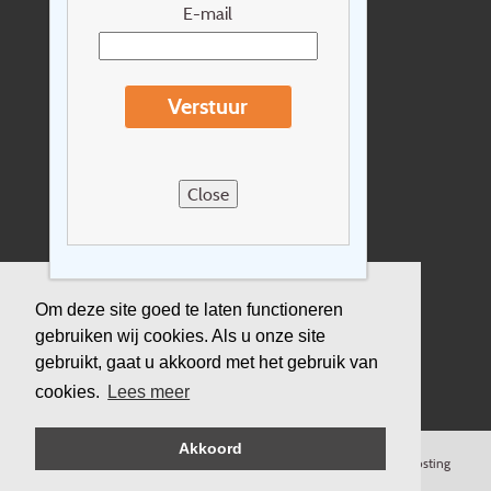
Nieuwsbrief
E-mail
Extras
Reisvoorwaarden
Verstuur
Over Holidayline.be
Sitemap
Close
Vacatures
Privacyverklaring
Verzekering
Om deze site goed te laten functioneren
gebruiken wij cookies. Als u onze site
Duurzaamheid
gebruikt, gaat u akkoord met het gebruik van
cookies.
Lees meer
Akkoord
©
Copyright
Holidayline
, 2000-
2026, All rights reserved.
Cloud hosting