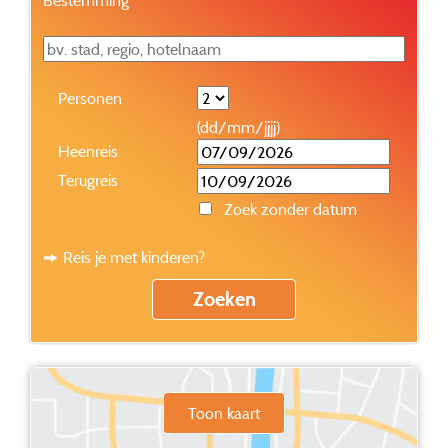
Personen
(dd/mm/jjjj)
Heenreis
Terugreis
Zoek zonder datum
Reis je met kinderen?
Toon kaart