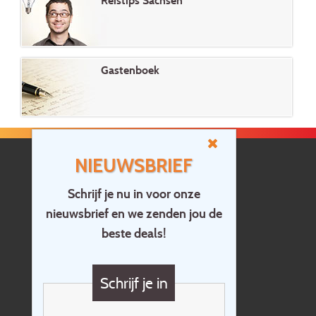
Reistips Sachsen
Gastenboek
NIEUWSBRIEF
Schrijf je nu in voor onze
nieuwsbrief en we zenden jou de
Home
beste deals!
Contact
Vragen?
Schrijf je in
Cadeaubon