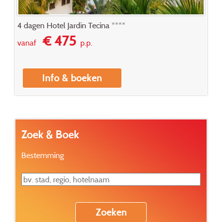
4 dagen Hotel Jardín Tecina ****
€ 475
vanaf
p.p.
Info & boeken
Zoek & Boek
Bestemming