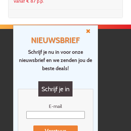
vanaf € 87 p.p.
NIEUWSBRIEF
Schrijf je nu in voor onze
nieuwsbrief en we zenden jou de
Home
beste deals!
Contact
Vragen?
Schrijf je in
Cadeaubon
Nieuwsbrief
E-mail
Extras
Reisvoorwaarden