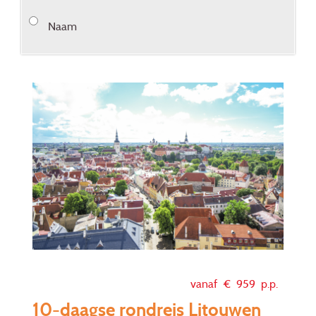
Naam
vanaf €
959
p.p.
10-daagse rondreis Litouwen