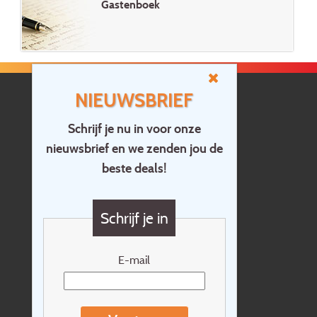
Gastenboek
NIEUWSBRIEF
Schrijf je nu in voor onze
nieuwsbrief en we zenden jou de
Home
beste deals!
Contact
Vragen?
Schrijf je in
Cadeaubon
Nieuwsbrief
E-mail
Extras
Reisvoorwaarden