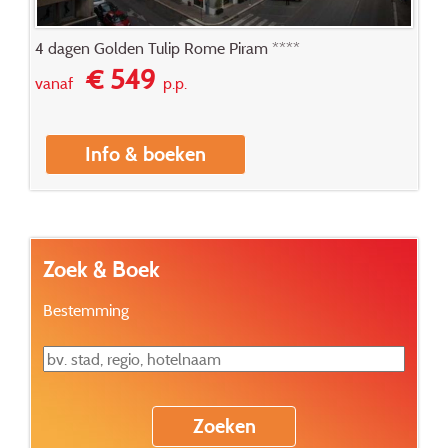
4 dagen Golden Tulip Rome Piram ****
€ 549
vanaf
p.p.
Info & boeken
Zoek & Boek
Bestemming