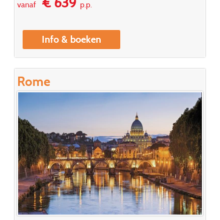
€ 639
vanaf
p.p.
Info & boeken
Rome