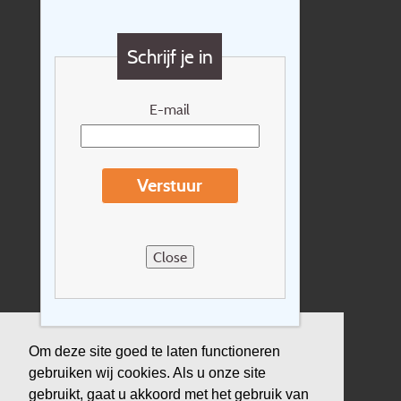
Contact
Vragen?
Schrijf je in
Cadeaubon
Nieuwsbrief
E-mail
Extras
Reisvoorwaarden
Verstuur
Over Holidayline.be
Sitemap
Close
Vacatures
Privacyverklaring
Verzekering
Om deze site goed te laten functioneren
gebruiken wij cookies. Als u onze site
Duurzaamheid
gebruikt, gaat u akkoord met het gebruik van