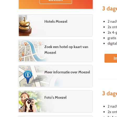
3 dag
2 nac
Hotels Moezel
2x ont
2x 4-
grati
digita
Zoek een hotel op kaart van
Moezel
I
Meer informatie over Moezel
3 dag
Foto's Moezel
2 nac
2x ont