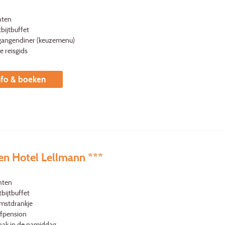
hten
bijtbuffet
gangendiner (keuzemenu)
le reisgids
nfo & boeken
en Hotel Lellmann ***
hten
bijtbuffet
mstdrankje
lfpension
bak in de namiddag