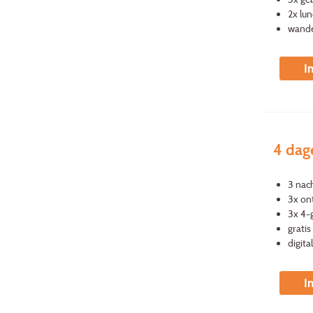
2x lun
wande
I
4 dag
3 nac
3x ont
3x 4-
grati
digita
I