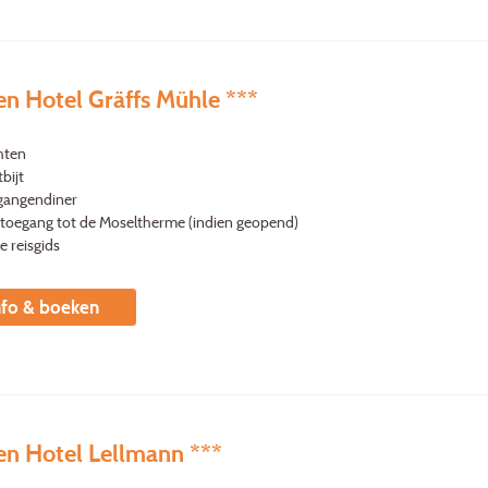
en Hotel Gräffs Mühle ***
hten
bijt
gangendiner
s toegang tot de Moseltherme (indien geopend)
le reisgids
nfo & boeken
en Hotel Lellmann ***