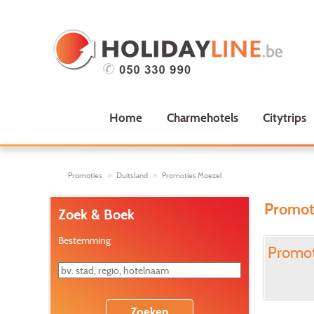
Home
Charmehotels
Citytrips
Promoties
Duitsland
Promoties Moezel
Promot
Zoek & Boek
Bestemming
Promoti