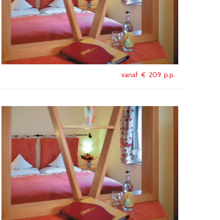
vanaf €
209
p.p.