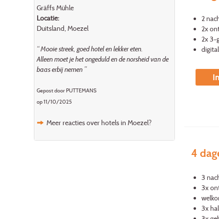
Gräffs Mühle
Locatie:
2 nac
Duitsland, Moezel
2x ont
2x 3-
“ Mooie streek, goed hotel en lekker eten.
digita
Alleen moet je het ongeduld en de norsheid van de
baas erbij nemen ”
I
Gepost door PUTTEMANS
op 11/10/2025
Meer reacties over hotels in Moezel?
4 dag
3 nac
3x ont
welko
3x ha
3x ge