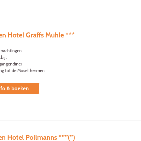
en Hotel Gräffs Mühle ***
rnachtingen
bijt
gangendiner
ng tot de Moselthermen
nfo & boeken
en Hotel Pollmanns ***(*)