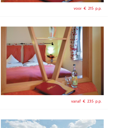
voor €
215
p.p.
vanaf €
235
p.p.