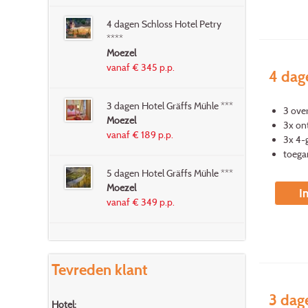
4 dagen Schloss Hotel Petry
****
Moezel
vanaf € 345 p.p.
4 dag
3 dagen Hotel Gräffs Mühle ***
3 ove
Moezel
3x ont
vanaf € 189 p.p.
3x 4-
toega
5 dagen Hotel Gräffs Mühle ***
Moezel
I
vanaf € 349 p.p.
Tevreden klant
3 dag
Hotel: