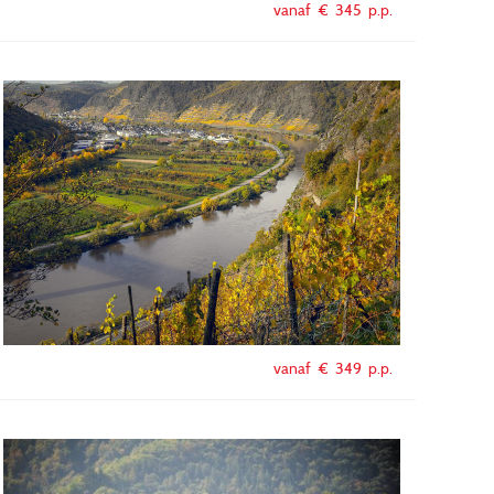
vanaf €
345
p.p.
vanaf €
349
p.p.