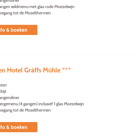
gangendiner
gangen wildmenu met glas rode Moezelwijn
 toegang tot de Moselthermen
nfo & boeken
en Hotel Gräffs Mühle ***
hten
bijt
gangendiner
ergemenu (4 gangen) inclusief 1 glas Moezelwijn
 toegang tot de Moselthermen
nfo & boeken