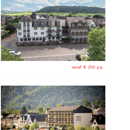
vanaf €
250
p.p.