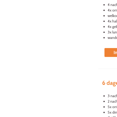
4 nac
4x ont
welko
4x ha
4x ge
3x lu
wande
I
6 dag
3 nach
2 nac
5x ont
5x di