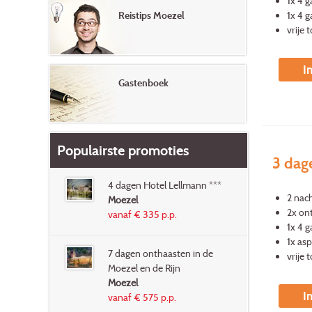
1x 4 
1x 4 
Reistips Moezel
vrije
I
Gastenboek
Populairste promoties
3 dag
4 dagen Hotel Lellmann ***
2 nac
Moezel
2x ont
vanaf € 335 p.p.
1x 4 
1x asp
7 dagen onthaasten in de
vrije
Moezel en de Rijn
Moezel
I
vanaf € 575 p.p.