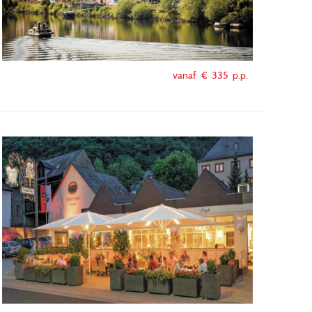
vanaf €
335
p.p.