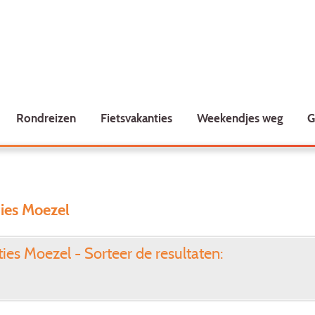
Rondreizen
Fietsvakanties
Weekendjes weg
G
ies Moezel
es Moezel - Sorteer de resultaten: