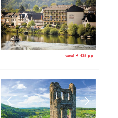
vanaf €
435
p.p.