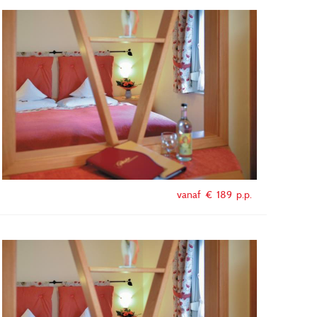
vanaf €
189
p.p.