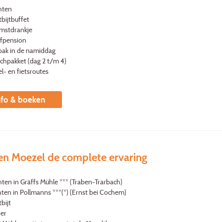
hten
bijtbuffet
mstdrankje
lfpension
bak in de namiddag
nchpakket (dag 2 t/m 4)
l- en fietsroutes
nfo & boeken
en Moezel de complete ervaring
ten in Gräffs Mühle *** (Traben-Trarbach)
hten in Pollmanns ***(*) (Ernst bei Cochem)
bijt
ner