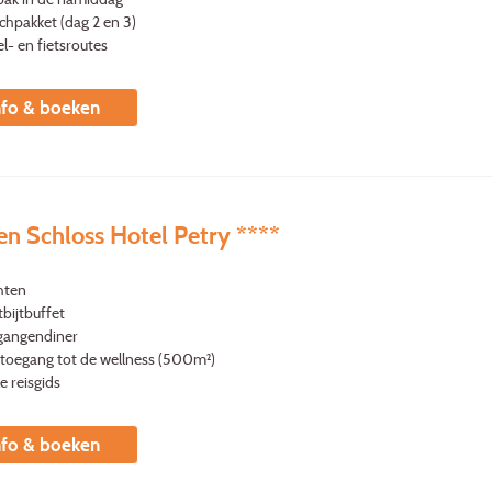
chpakket (dag 2 en 3)
l- en fietsroutes
nfo & boeken
en Schloss Hotel Petry ****
hten
bijtbuffet
gangendiner
s toegang tot de wellness (500m²)
le reisgids
nfo & boeken