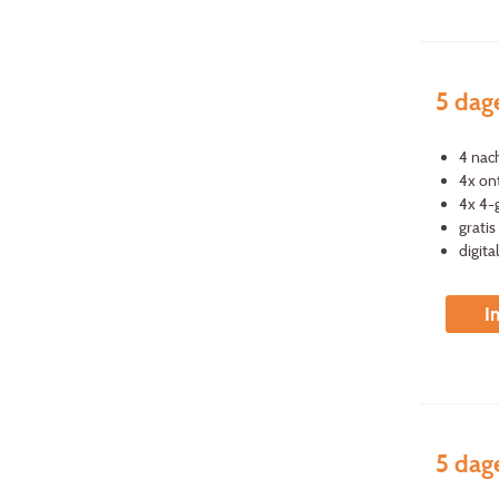
5 dag
4 nac
4x ont
4x 4-
grati
digita
I
5 dag