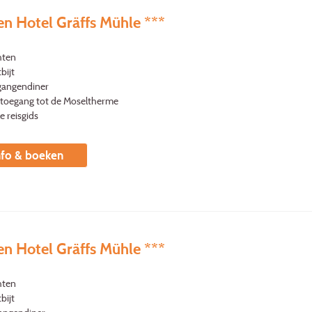
en Hotel Gräffs Mühle ***
hten
bijt
gangendiner
s toegang tot de Moseltherme
le reisgids
nfo & boeken
en Hotel Gräffs Mühle ***
hten
bijt