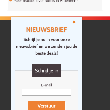
Meer reacties over hotels in Ardennen?
NIEUWSBRIEF
Schrijf je nu in voor onze
nieuwsbrief en we zenden jou de
Home
beste deals!
Contact
Vragen?
Schrijf je in
Cadeaubon
Nieuwsbrief
E-mail
Extras
Reisvoorwaarden
Verstuur