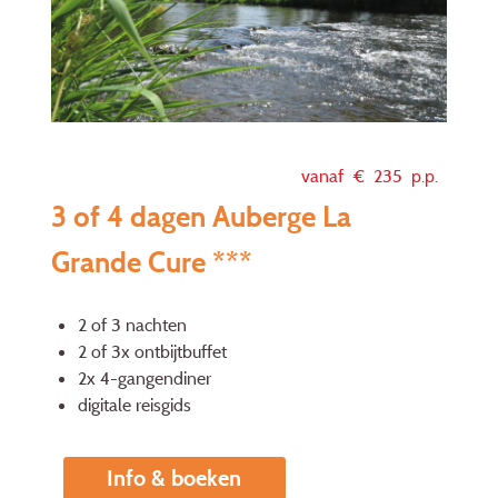
vanaf €
235
p.p.
3 of 4 dagen Auberge La
Grande Cure ***
2 of 3 nachten
2 of 3x ontbijtbuffet
2x 4-gangendiner
digitale reisgids
Info & boeken