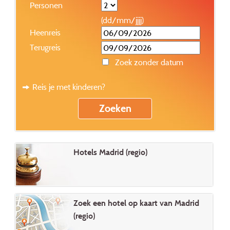
Personen
(dd/mm/jjjj)
Heenreis
Terugreis
Zoek zonder datum
Reis je met kinderen?
Hotels Madrid (regio)
Zoek een hotel op kaart van Madrid
(regio)