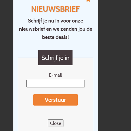
NIEUWSBRIEF
Schrijf je nu in voor onze
nieuwsbrief en we zenden jou de
Home
beste deals!
Contact
Vragen?
Schrijf je in
Cadeaubon
Nieuwsbrief
E-mail
Extras
Reisvoorwaarden
Verstuur
Over Holidayline.be
Sitemap
Close
Vacatures