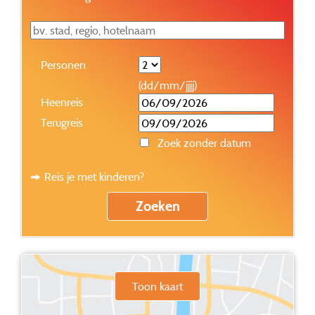
Personen
(dd/mm/jjjj)
Heenreis
Terugreis
Zoek zonder datum
Reis je met kinderen?
Toon kaart