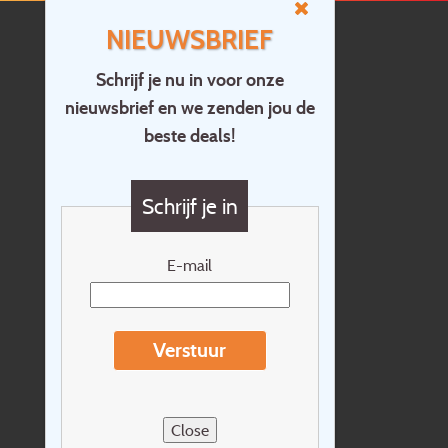
NIEUWSBRIEF
Schrijf je nu in voor onze
nieuwsbrief en we zenden jou de
Home
beste deals!
Contact
Vragen?
Schrijf je in
Cadeaubon
Nieuwsbrief
E-mail
Extras
Reisvoorwaarden
Verstuur
Over Holidayline.be
Sitemap
Close