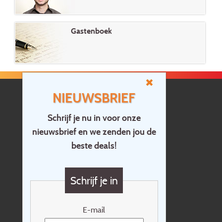
Gastenboek
NIEUWSBRIEF
Schrijf je nu in voor onze
nieuwsbrief en we zenden jou de
Home
beste deals!
Contact
Vragen?
Schrijf je in
Cadeaubon
Nieuwsbrief
E-mail