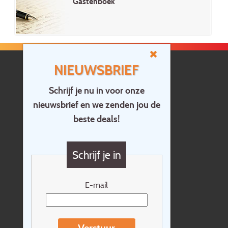
Gastenboek
NIEUWSBRIEF
Schrijf je nu in voor onze
nieuwsbrief en we zenden jou de
Home
beste deals!
Contact
Vragen?
Schrijf je in
Cadeaubon
Nieuwsbrief
E-mail
Extras
Reisvoorwaarden