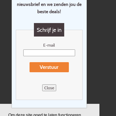
nieuwsbrief en we zenden jou de
Home
beste deals!
Contact
Vragen?
Schrijf je in
Cadeaubon
Nieuwsbrief
E-mail
Extras
Reisvoorwaarden
Verstuur
Over Holidayline.be
Sitemap
Close
Vacatures
Privacyverklaring
Verzekering
Om deze site goed te laten functioneren