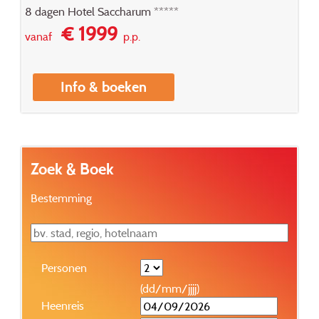
8 dagen Hotel Saccharum *****
€ 1999
vanaf
p.p.
Info & boeken
Zoek & Boek
Bestemming
Personen
(dd/mm/jjjj)
Heenreis