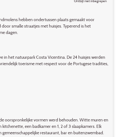
Ontbijt niet inbegrepen
windmolens hebben ondertussen plaats gemaakt voor
door smalle straatjes met huisjes. Typerend is het
rme dagen.
rve in het natuurpark Costa Vicentina. De 24 huisjes werden
endelijk toerisme met respect voor de Portugese tradities,
, de oorspronkelijke vormen werd behouden. Witte muren en
kitchenette, een badkamer en 1, 2 of 3 slaapkamers. Elk
een gemeenschappelijke restaurant, bar en buitenzwembad.