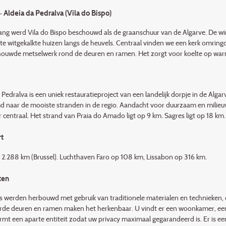
- Aldeia da Pedralva (Vila do Bispo)
ng werd Vila do Bispo beschouwd als de graanschuur van de Algarve. De 
e witgekalkte huizen langs de heuvels. Centraal vinden we een kerk omringd 
ouwde metselwerk rond de deuren en ramen. Het zorgt voor koelte op wa
Pedralva is een uniek restauratieproject van een landelijk dorpje in de Alga
 naar de mooiste stranden in de regio. Aandacht voor duurzaam en milieuvri
r centraal. Het strand van Praia do Amado ligt op 9 km. Sagres ligt op 18 km.
t
: 2.288 km (Brussel). Luchthaven Faro op 108 km, Lissabon op 316 km.
ten
es werden herbouwd met gebruik van traditionele materialen en technieken
urde deuren en ramen maken het herkenbaar. U vindt er een woonkamer, een 
ormt een aparte entiteit zodat uw privacy maximaal gegarandeerd is. Er is 