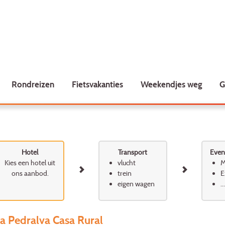
Rondreizen
Fietsvakanties
Weekendjes weg
G
Hotel
Transport
Event
Kies een hotel uit
vlucht
M
ons aanbod.
trein
E
eigen wagen
...
a Pedralva Casa Rural