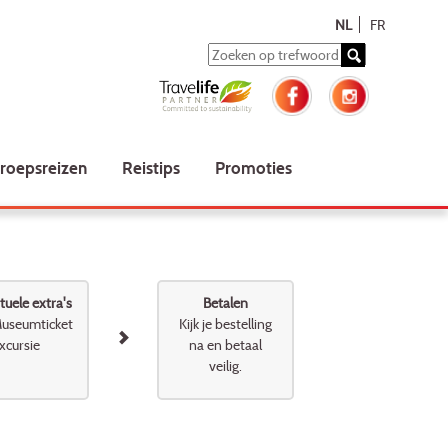
NL
FR
roepsreizen
Reistips
Promoties
uele extra's
Betalen
useumticket
Kijk je bestelling
xcursie
na en betaal
veilig.