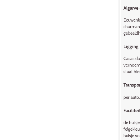
Algarve 
Eeuwenla
charmant
gebeeldh
Ligging
Casas da 
vernoemd
staat hie
Transpor
per auto
Facilitei
de huisj
felgekle
huisje v