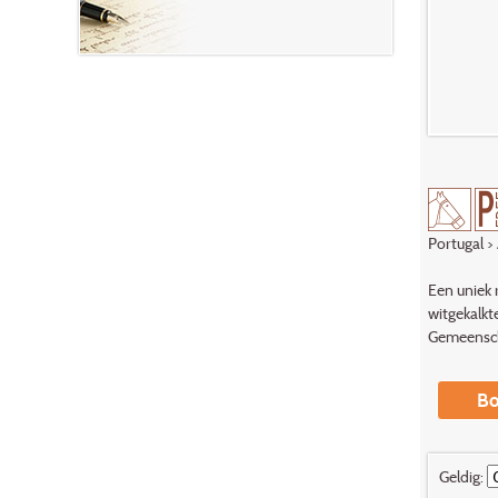
Portugal
>
Een uniek 
witgekalkt
Gemeensch
Bo
Geldig: