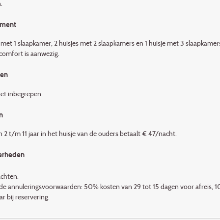
.
ement
 met 1 slaapkamer, 2 huisjes met 2 slaapkamers en 1 huisje met 3 slaapkamers. 
omfort is aanwezig.
den
iet inbegrepen.
n
n 2 t/m 11 jaar in het huisje van de ouders betaalt € 47/nacht.
erheden
achten.
de annuleringsvoorwaarden: 50% kosten van 29 tot 15 dagen voor afreis, 1
r bij reservering.