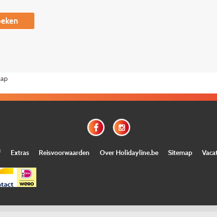
eken
tap
f
Extras
Reisvoorwaarden
Over Holidayline.be
Sitemap
Vaca