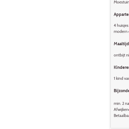
Moestuin
Appart
4 huisjes
modern c
Maaltij
ontbijt n
Kindere
1 kind va
Bijzond
min. 2 n
Afwijken
Betaalbaa