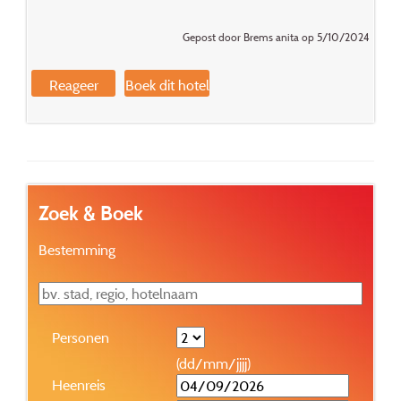
Gepost door Brems anita op 5/10/2024
Reageer
Boek dit hotel
Zoek & Boek
Bestemming
Personen
(dd/mm/jjjj)
Heenreis