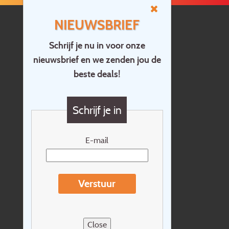
NIEUWSBRIEF
Schrijf je nu in voor onze
nieuwsbrief en we zenden jou de
Home
beste deals!
Contact
Vragen?
Schrijf je in
Cadeaubon
Nieuwsbrief
E-mail
Extras
Reisvoorwaarden
Verstuur
Over Holidayline.be
Sitemap
Close