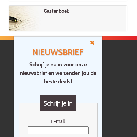
Gastenboek
NIEUWSBRIEF
Schrijf je nu in voor onze
nieuwsbrief en we zenden jou de
Home
beste deals!
Contact
Vragen?
Schrijf je in
Cadeaubon
Nieuwsbrief
E-mail
Extras