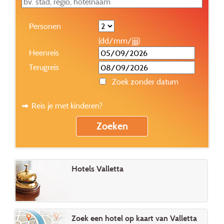
Personen
(dd/mm/jjjj)
Heenreis
Terugreis
Zoek zonder datum
Reis je met kinderen?
Hotels Valletta
Zoek een hotel op kaart van Valletta