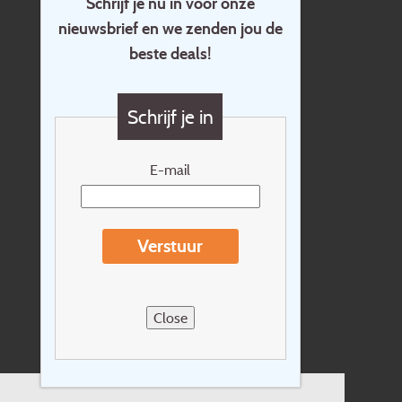
Schrijf je nu in voor onze
nieuwsbrief en we zenden jou de
Home
beste deals!
Contact
Vragen?
Schrijf je in
Cadeaubon
Nieuwsbrief
E-mail
Extras
Reisvoorwaarden
Verstuur
Over Holidayline.be
Sitemap
Close
Vacatures
Privacyverklaring