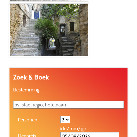
Zoek & Boek
Bestemming
Personen
(dd/mm/jjjj)
Heenreis