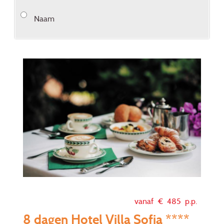
Naam
vanaf €
485
p.p.
8 dagen Hotel Villa Sofia ****