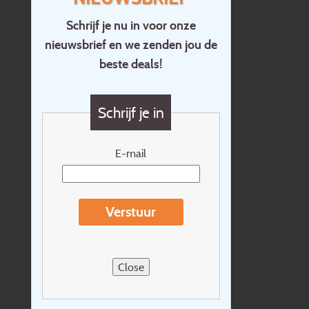
Schrijf je nu in voor onze
nieuwsbrief en we zenden jou de
Home
beste deals!
Contact
Vragen?
Schrijf je in
Cadeaubon
Nieuwsbrief
E-mail
Extras
Reisvoorwaarden
Verstuur
Over Holidayline.be
Sitemap
Close
Vacatures