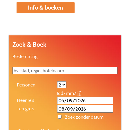
Info & boeken
Zoek & Boek
Bestemming
Personen
(dd/mm/jjjj)
Heenreis
Terugreis
Zoek zonder datum