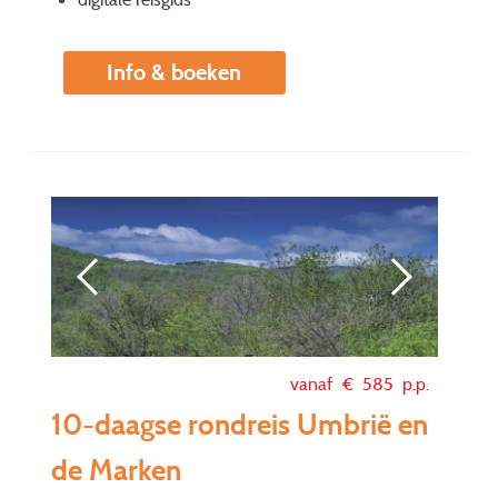
Info & boeken
vanaf €
585
p.p.
10-daagse rondreis Umbrië en
de Marken