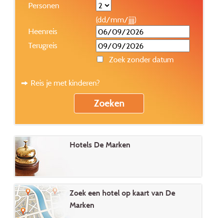
Personen
(dd/mm/jjjj)
Heenreis
Terugreis
Zoek zonder datum
Reis je met kinderen?
Hotels De Marken
Zoek een hotel op kaart van De
Marken