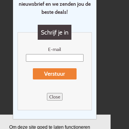
nieuwsbrief en we zenden jou de
Home
beste deals!
Contact
Vragen?
Schrijf je in
Cadeaubon
Nieuwsbrief
E-mail
Extras
Reisvoorwaarden
Verstuur
Over Holidayline.be
Sitemap
Close
Vacatures
Privacyverklaring
Verzekering
Om deze site goed te laten functioneren