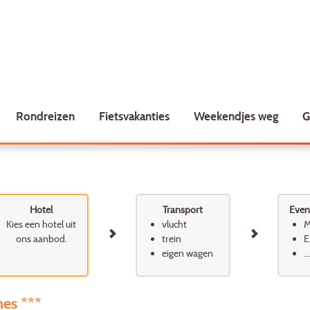
Rondreizen
Fietsvakanties
Weekendjes weg
G
Hotel
Transport
Event
Kies een hotel uit
vlucht
M
ons aanbod.
trein
E
eigen wagen
...
es ***