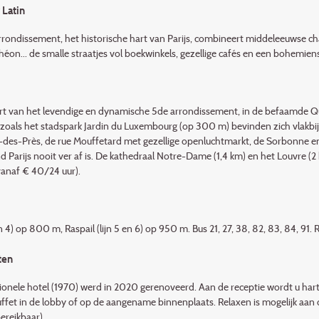
 Latin
rrondissement, het historische hart van Parijs, combineert middeleeuwse c
éon... de smalle straatjes vol boekwinkels, gezellige cafés en een bohemien
art van het levendige en dynamische 5de arrondissement, in de befaamde Quar
 zoals het stadspark Jardin du Luxembourg (op 300 m) bevinden zich vlakbij. 
des-Près, de rue Mouffetard met gezellige openluchtmarkt, de Sorbonne en he
d Parijs nooit ver af is. De kathedraal Notre-Dame (1,4 km) en het Louvre (
anaf € 40/24 uur).
jn 4) op 800 m, Raspail (lijn 5 en 6) op 950 m. Bus 21, 27, 38, 82, 83, 84, 91
ten
tionele hotel (1970) werd in 2020 gerenoveerd. Aan de receptie wordt u hart
ffet in de lobby of op de aangename binnenplaats. Relaxen is mogelijk aan d
ereikbaar).