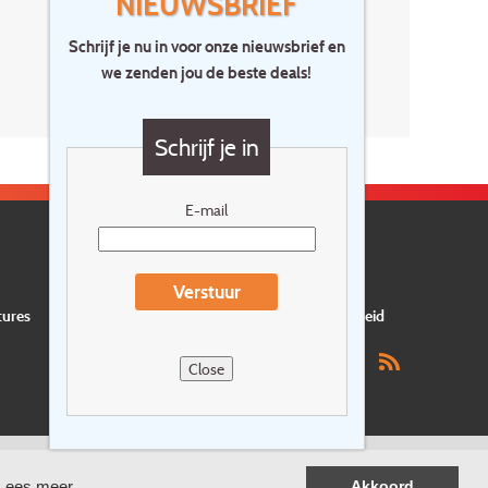
NIEUWSBRIEF
Schrijf je nu in voor onze nieuwsbrief en
we zenden jou de beste deals!
Schrijf je in
E-mail
Verstuur
tures
Privacyverklaring
Verzekering
Duurzaamheid
Close
Lees meer
Akkoord