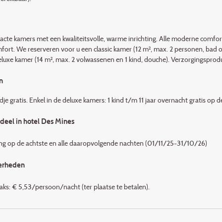
cte kamers met een kwaliteitsvolle, warme inrichting. Alle moderne comfort
fort. We reserveren voor u een classic kamer (12 m², max. 2 personen, bad o
eluxe kamer (14 m², max. 2 volwassenen en 1 kind, douche). Verzorgingsprod
n
je gratis. Enkel in de deluxe kamers: 1 kind t/m 11 jaar overnacht gratis op d
deel in hotel Des Mines
ng op de achtste en alle daaropvolgende nachten (01/11/25-31/10/26)
erheden
taks: € 5,53/persoon/nacht (ter plaatse te betalen).