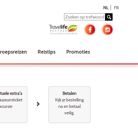
NL
FR
roepsreizen
Reistips
Promoties
uele extra's
Betalen
useumticket
Kijk je bestelling
xcursie
na en betaal
veilig.