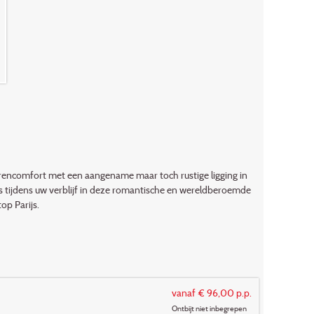
rrencomfort met een aangename maar toch rustige ligging in
s tijdens uw verblijf in deze romantische en wereldberoemde
op Parijs.
vanaf € 96,00 p.p.
Ontbijt niet inbegrepen