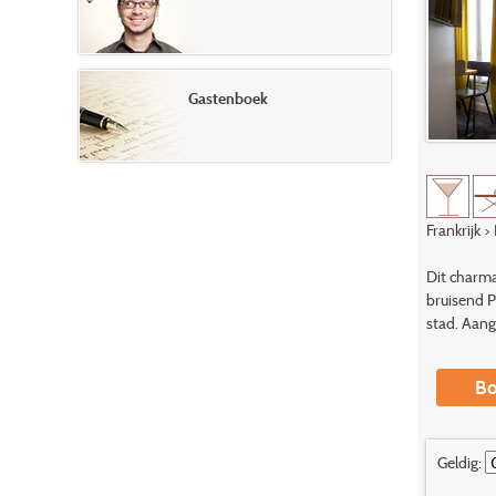
Gastenboek
Frankrijk
>
Dit charma
bruisend P
stad. Aang
Bo
Geldig: