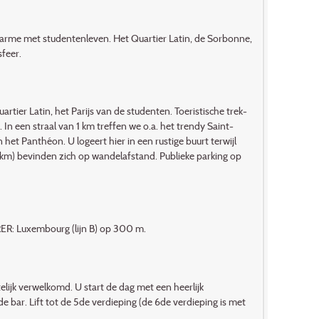
harme met studentenleven. Het Quartier Latin, de Sorbonne,
sfeer.
tier Latin, het Parijs van de studenten. Toeristische trek­
In een straal van 1 km treffen we o.a. het trendy Saint-
t Panthéon. U logeert hier in een rustige buurt terwijl
2 km) bevinden zich op wandelafstand. Publieke parking op
. RER: Luxembourg (lijn B) op 300 m.
elijk verwelkomd. U start de dag met een heerlijk
e bar. Lift tot de 5de verdieping (de 6de verdieping is met