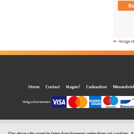
Bo
Vorige s
Home
Contact
Vragen?
Cadeaubon
Nieuwsbrie
Veilig online betalen
Om deze site goed te laten functioneren gebruiken wij cookies. A