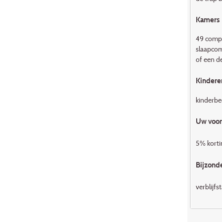
Kamers
49 compa
slaapcom
of een d
Kindere
kinderbed
Uw voor
5% korti
Bijzond
verblijfs