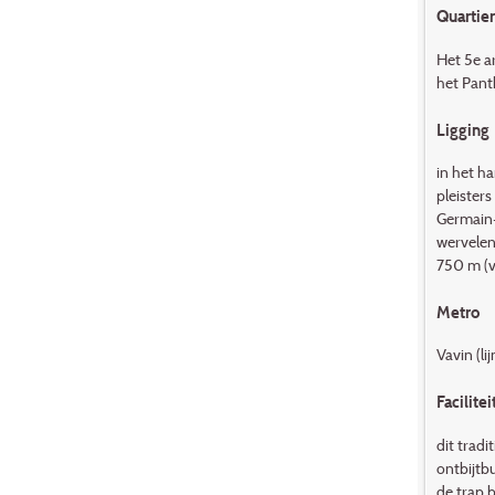
Quartier
Het 5e a
het Panth
Ligging
in het h
pleisters
Germain-
wervelen
750 m (v
Metro
Vavin (li
Facilitei
dit tradi
ontbijtbu
de trap b