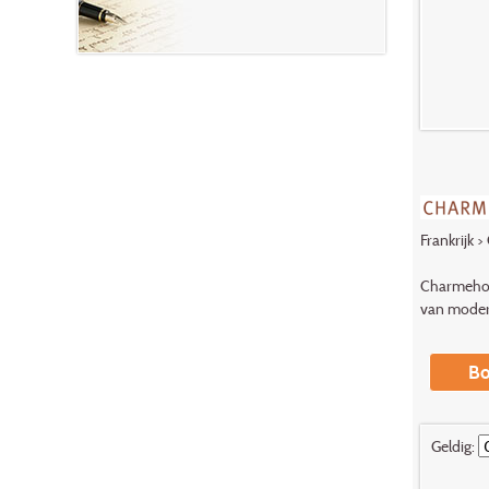
Frankrijk
>
Charmehote
van modern
Bo
Geldig: