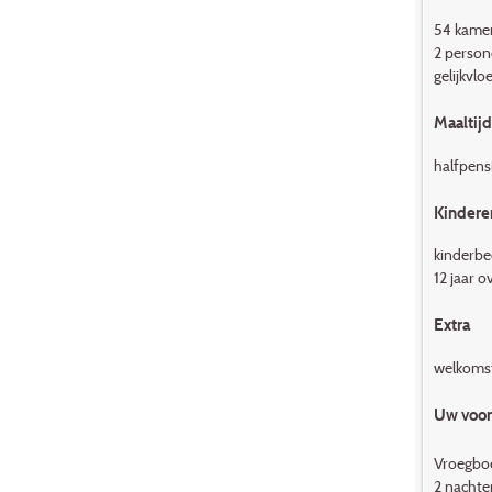
54 kamer
2 persone
gelijkvl
Maaltij
halfpensi
Kindere
kinderbed
12 jaar 
Extra
welkomst
Uw voord
Vroegboe
2 nachten