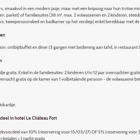
s, smaakvol in een modern jasje, maar met een knip­oog naar hun trotse mi
n, parket) of familiesuites (38 m², max. 2 volwassenen en 2 kinderen, steeds 
oers, tweepersoonsbed en badkamer op het verdiep) enkel bereikbaar met de tr
den
on: ontbijtbuffet en diner (3 gangen met bedie­ning aan tafel, in restaurant 
n
je gratis. Enkel in de familiesuites: 2 kinderen t/m 12 jaar overnachten gratis
overnacht gratis op de kamer van 1 volbetalende persoon - de vol­was­sene be
drankje.
eel in hotel Le Château Fort
kvoordeel van 10% (reservering voor 15/03/27) OF 5% (reservering voor
 betalen + 1 nacht gratis