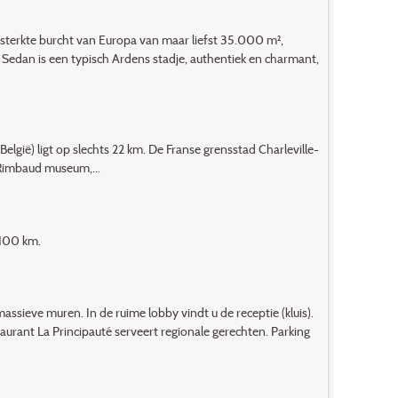
versterkte burcht van Europa van maar liefst 35.000 m²,
. Sedan is een typisch Ardens stadje, authentiek en charmant,
elgië) ligt op slechts 22 km. De Franse grensstad Charleville-
 Rimbaud museum,...
 100 km.
ssieve muren. In de ruime lobby vindt u de receptie (kluis).
taurant La Principauté serveert regionale gerechten. Parking