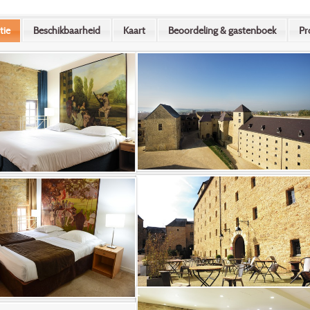
tie
Beschikbaarheid
Kaart
Beoordeling & gastenboek
Pr