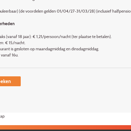
muleerbaar) (de voordelen gelden 01/04/27-31/03/28) (inclusief halfpensio
erheden
taks (vanaf 18 jaar): € 1,21/persoon/nacht (ter plaatse te betalen).
en: € 15/nacht.
aurant is gesloten op maandagmiddag en dinsdagmiddag.
 vanaf 16u.
eken
tap