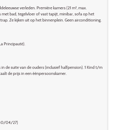
ddeleeuwse verleden. Première kamers (21 m², max.
met bad, tegelvloer of vast tapijt, minibar, sofa op het
ap. Ze kijken uit op het binnenplein. Geen airconditioning.
La Principauté).
 in de suite van de ouders (inclusief halfpension). 1 Kind t/m
taalt de prijs in een éénpersoonskamer.
 30/04/27)