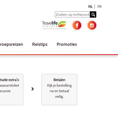
NL
FR
roepsreizen
Reistips
Promoties
uele extra's
Betalen
useumticket
Kijk je bestelling
xcursie
na en betaal
veilig.