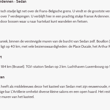
Ardennen - Sedan
risch stadje ligt net over de Frans-Bel­gische grens. U vindt er de grootste 
over 7 verdiepingen. U verblijft hier in een prachtig stukje Franse Ardennen
door bossen waar u naar hartelust kunt wandelen en fietsen.
 uniek, binnen de verstevigde muren van de burcht van Sedan zelf. Bouillon (B
 ligt op 40 km, met vele bezienswaardigheden: de Place Ducale, het Arthur
t
: 184 km (Brussel). TGV-station Sedan op 2 km. Luchthaven Luxembourg op
ten
l heeft als middeleeuws decor het kasteel van Sedan met zijn eeuwenoude, ma
ige bar L'Artillerie omhelst diverse kleine salons en een open haard. Het res
e muren van het kasteel.