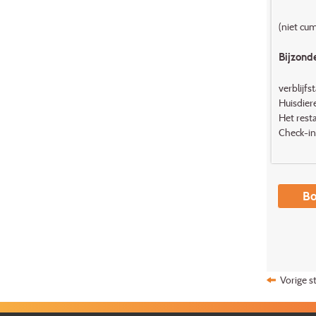
(niet cu
Bijzond
verblijfs
Huisdier
Het rest
Check-in
Bo
Vorige s