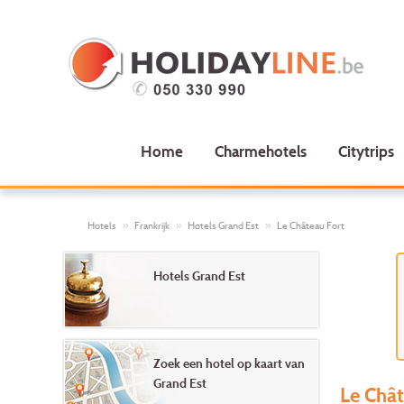
Home
Charmehotels
Citytrips
Hotels
Frankrijk
Hotels Grand Est
Le Château Fort
Hotels Grand Est
Zoek een hotel op kaart van
Grand Est
Le Chât