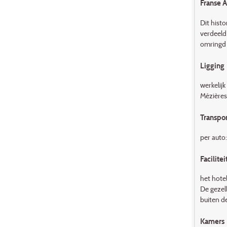
Franse 
Dit histo
verdeeld 
omringd 
Ligging
werkelijk
Mézières
Transpor
per auto
Facilitei
het hote
De gezell
buiten d
Kamers