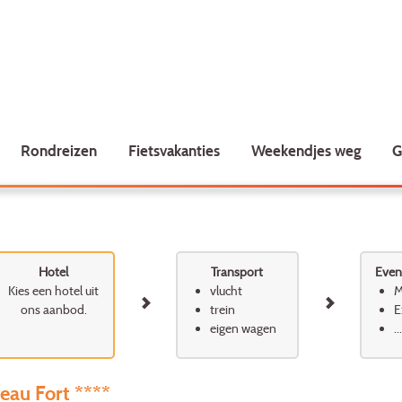
Rondreizen
Fietsvakanties
Weekendjes weg
G
Hotel
Transport
Event
Kies een hotel uit
vlucht
M
ons aanbod.
trein
E
eigen wagen
...
eau Fort ****