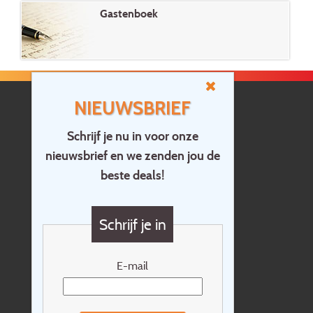
Gastenboek
NIEUWSBRIEF
Schrijf je nu in voor onze
nieuwsbrief en we zenden jou de
Home
beste deals!
Contact
Vragen?
Schrijf je in
Cadeaubon
Nieuwsbrief
E-mail
Extras