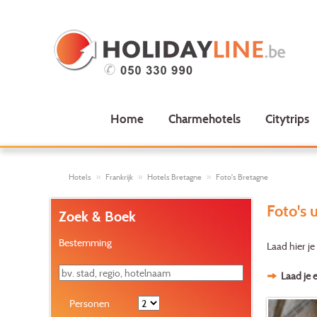
Home
Charmehotels
Citytrips
Hotels
Frankrijk
Hotels Bretagne
Foto's Bretagne
Foto's 
Zoek & Boek
Bestemming
Laad hier je
Laad je 
Personen