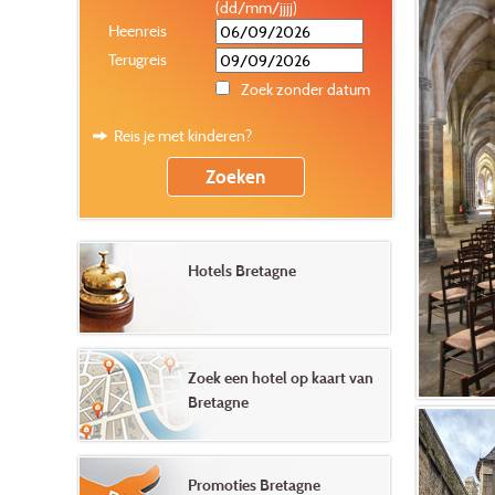
(dd/mm/jjjj)
Heenreis
Terugreis
Zoek zonder datum
Reis je met kinderen?
Hotels Bretagne
Zoek een hotel op kaart van
Bretagne
Promoties Bretagne