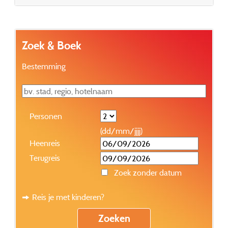
Zoek & Boek
Bestemming
Personen
(dd/mm/jjjj)
Heenreis
Terugreis
Zoek zonder datum
Reis je met kinderen?