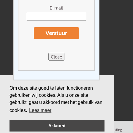
Nieuwsbrief
E-mail
Extras
Reisvoorwaarden
Verstuur
Over Holidayline.be
Sitemap
Close
Vacatures
Privacyverklaring
Verzekering
Om deze site goed te laten functioneren
gebruiken wij cookies. Als u onze site
Duurzaamheid
gebruikt, gaat u akkoord met het gebruik van
cookies.
Lees meer
Akkoord
©
Copyright
Holidayline
, 2000-
2026, All rights reserved.
Cloud hosting