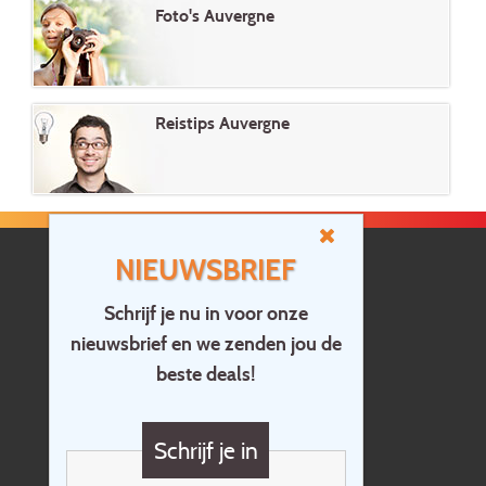
Foto's Auvergne
Reistips Auvergne
NIEUWSBRIEF
Schrijf je nu in voor onze
nieuwsbrief en we zenden jou de
Home
beste deals!
Contact
Vragen?
Schrijf je in
Cadeaubon