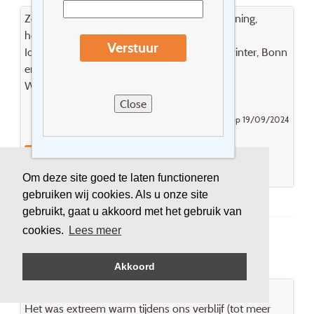
Zeer mooi hotel, vriendelijk onthaal en bediening,
heerlijke verfijnde keuken.
Verstuur
Ideale ligging voor fietstochten naar Konigswinter, Bonn
en Keulen.
Wij gaan zeker terug. Top ervaring!
Close
Gepost door An Geusens op 19/09/2024
Reageer
Boek dit hotel
Om deze site goed te laten functioneren
gebruiken wij cookies. Als u onze site
gebruikt, gaat u akkoord met het gebruik van
cookies.
Lees meer
Clostermanns Hof ****
Akkoord
Als we 1 ding mogen opmerken
Het was extreem warm tijdens ons verblijf (tot meer