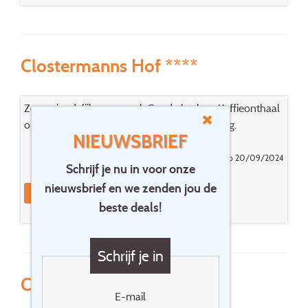
Clostermanns Hof ****
Zeer vriendelijk personeel. Goede keuken. Koffieonthaal
op 1ste verdieping vanaf 9 uur zeer lawaaierig.
NIEUWSBRIEF
Gepost door Yvan Dejaegher op 20/09/2024
Schrijf je nu in voor onze
nieuwsbrief en we zenden jou de
Reageer
Boek dit hotel
beste deals!
Schrijf je in
Clostermanns Hof ****
E-mail