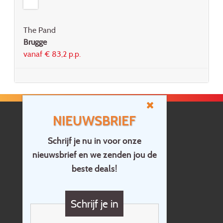
The Pand
Brugge
vanaf € 83,2 p.p.
NIEUWSBRIEF
Schrijf je nu in voor onze
nieuwsbrief en we zenden jou de
Home
beste deals!
Contact
Vragen?
Schrijf je in
Cadeaubon