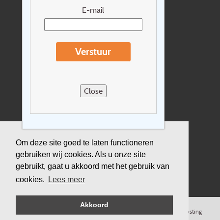
Nieuwsbrief
E-mail
Extras
Reisvoorwaarden
Verstuur
Over Holidayline.be
Sitemap
Close
Vacatures
Privacyverklaring
Verzekering
Om deze site goed te laten functioneren
gebruiken wij cookies. Als u onze site
Duurzaamheid
gebruikt, gaat u akkoord met het gebruik van
cookies.
Lees meer
Akkoord
©
Copyright
Holidayline
, 2000-
2026, All rights reserved.
Cloud hosting