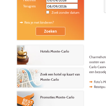
Terugreis
Zoek zonder datum
Reis je met kinderen?
Hotels Monte-Carlo
Charmehotel
oosten van 
Carlo Casino
een bezoekj
Zoek een hotel op kaart van
Monte-Carlo
Foto's 
Reistip
Promoties Monte-Carlo