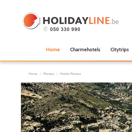
Home
Charmehotels
Citytrips
Home
Monaco
Hotels Monaco