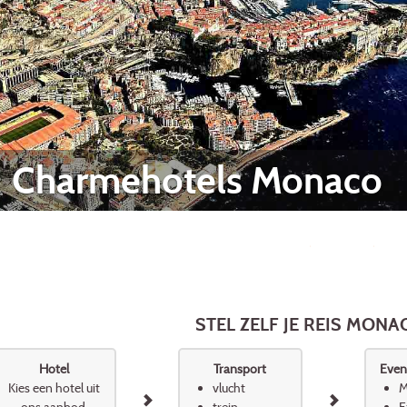
Charmehotels Monaco
STEL ZELF JE REIS MON
Hotel
Transport
Event
Kies een hotel uit
vlucht
M
ons aanbod.
trein
E