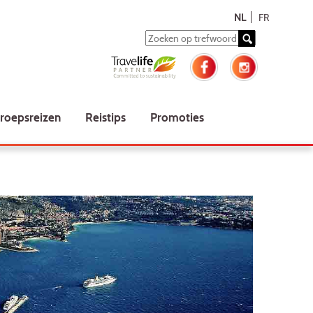
NL
FR
roepsreizen
Reistips
Promoties