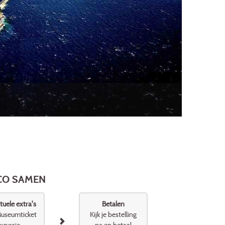
ACO SAMEN
uele extra's
Betalen
useumticket
Kijk je bestelling
xcursie
na en betaal