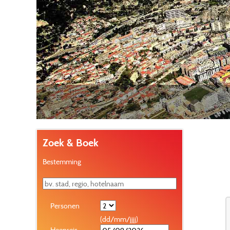
Zoek & Boek
Bestemming
Personen
(dd/mm/jjjj)
Heenreis