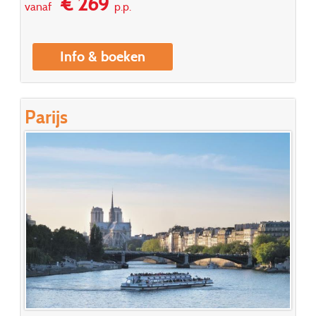
€ 269
vanaf
p.p.
Info & boeken
Parijs