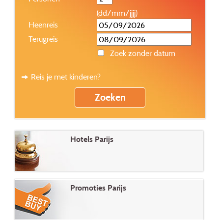
(dd/mm/jjjj)
Heenreis
Terugreis
Zoek zonder datum
Reis je met kinderen?
Hotels Parijs
Promoties Parijs