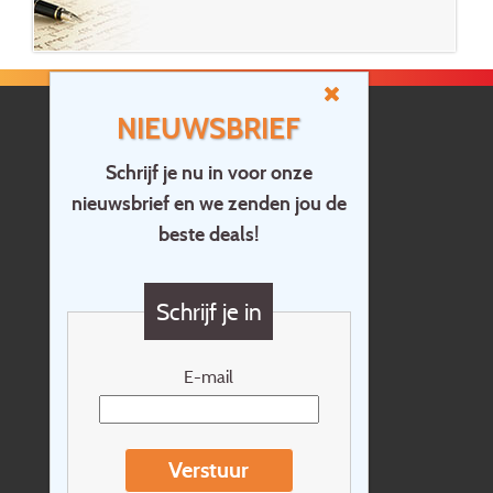
NIEUWSBRIEF
Schrijf je nu in voor onze
nieuwsbrief en we zenden jou de
Home
beste deals!
Contact
Vragen?
Schrijf je in
Cadeaubon
Nieuwsbrief
E-mail
Extras
Reisvoorwaarden
Verstuur