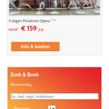
3 dagen Provinces Opéra ***
€ 159
vanaf
p.p.
Info & boeken
Zoek & Boek
Bestemming
Personen