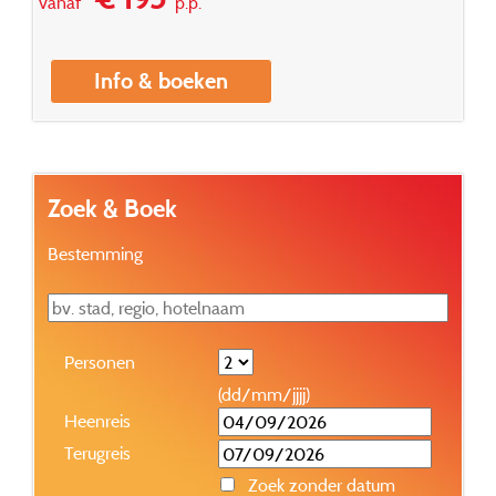
vanaf
p.p.
Info & boeken
Zoek & Boek
Bestemming
Personen
(dd/mm/jjjj)
Heenreis
Terugreis
Zoek zonder datum