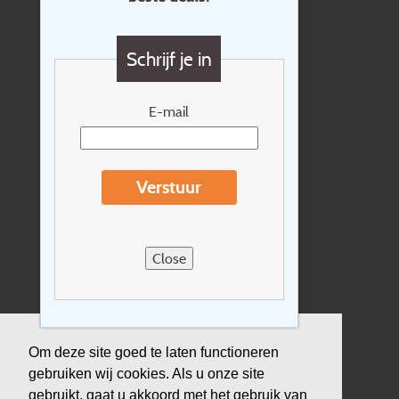
Contact
Vragen?
Schrijf je in
Cadeaubon
Nieuwsbrief
E-mail
Extras
Reisvoorwaarden
Verstuur
Over Holidayline.be
Sitemap
Close
Vacatures
Privacyverklaring
Verzekering
Om deze site goed te laten functioneren
gebruiken wij cookies. Als u onze site
Duurzaamheid
gebruikt, gaat u akkoord met het gebruik van