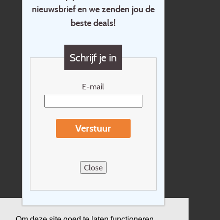
nieuwsbrief en we zenden jou de
Home
beste deals!
Contact
Vragen?
Schrijf je in
Cadeaubon
Nieuwsbrief
E-mail
Extras
Reisvoorwaarden
Verstuur
Over Holidayline.be
Sitemap
Close
Vacatures
Privacyverklaring
Verzekering
Om deze site goed te laten functioneren