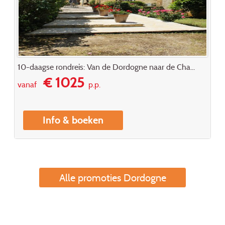
10-daagse rondreis: Van de Dordogne naar de Cha...
€ 1025
vanaf
p.p.
Info & boeken
Alle promoties Dordogne