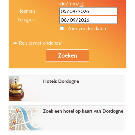
(dd/mm/jjjj)
Heenreis
Terugreis
Zoek zonder datum
Reis je met kinderen?
Hotels Dordogne
Zoek een hotel op kaart van Dordogne