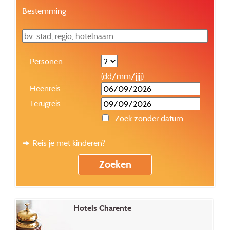
Bestemming
Personen
(dd/mm/jjjj)
Heenreis
Terugreis
Zoek zonder datum
Reis je met kinderen?
Hotels Charente