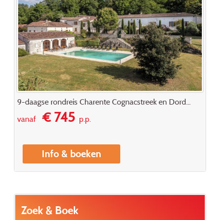
9-daagse rondreis Charente Cognacstreek en Dord...
€ 745
vanaf
p.p.
Info & boeken
Zoek & Boek