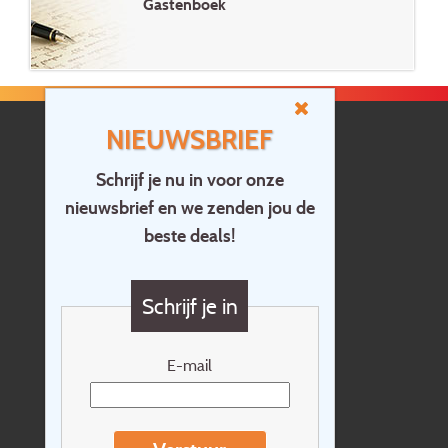
Gastenboek
NIEUWSBRIEF
Schrijf je nu in voor onze
nieuwsbrief en we zenden jou de
Home
beste deals!
Contact
Vragen?
Schrijf je in
Cadeaubon
Nieuwsbrief
E-mail
Extras
Reisvoorwaarden