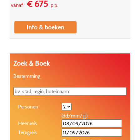
€ 675
vanaf
p.p.
Info & boeken
Zoek & Boek
Bestemming
Personen
(dd/mm/jjjj)
Heenreis
Terugreis