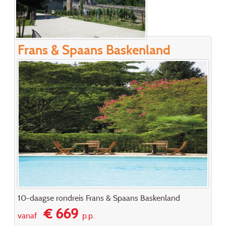
Frans & Spaans Baskenland
10-daagse rondreis Frans & Spaans Baskenland
€ 669
vanaf
p.p.