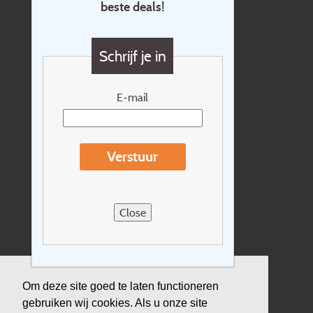
beste deals!
Contact
Vragen?
Schrijf je in
Cadeaubon
Nieuwsbrief
E-mail
Extras
Reisvoorwaarden
Verstuur
Over Holidayline.be
Sitemap
Close
Vacatures
Privacyverklaring
Verzekering
Om deze site goed te laten functioneren
gebruiken wij cookies. Als u onze site
Duurzaamheid