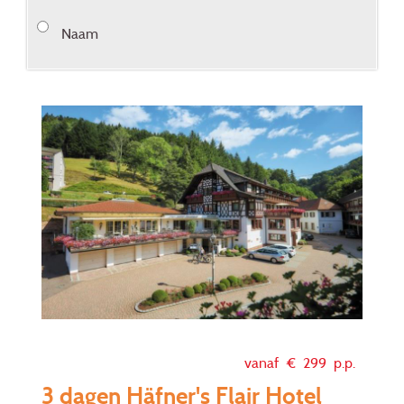
Naam
vanaf €
299
p.p.
3 dagen Häfner's Flair Hotel