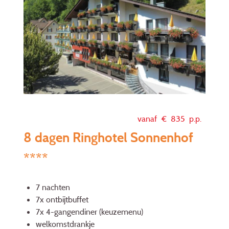
vanaf €
835
p.p.
8 dagen Ringhotel Sonnenhof
****
7 nachten
7x ontbijtbuffet
7x 4-gangendiner (keuzemenu)
welkomstdrankje