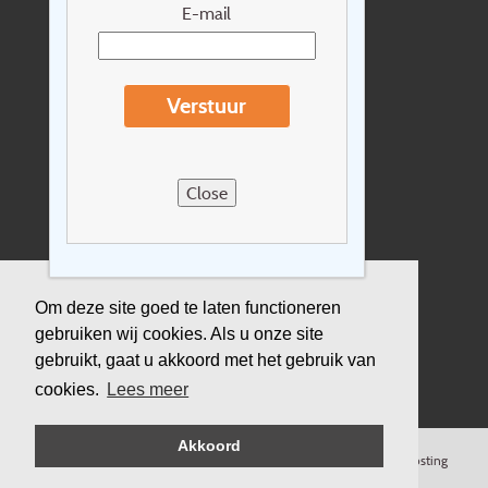
Nieuwsbrief
E-mail
Extras
Reisvoorwaarden
Verstuur
Over Holidayline.be
Sitemap
Close
Vacatures
Privacyverklaring
Verzekering
Om deze site goed te laten functioneren
gebruiken wij cookies. Als u onze site
Duurzaamheid
gebruikt, gaat u akkoord met het gebruik van
cookies.
Lees meer
Akkoord
©
Copyright
Holidayline
, 2000-
2026, All rights reserved.
Cloud hosting