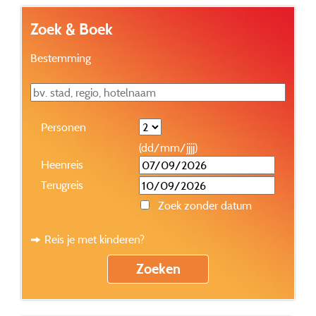
Zoek & Boek
Bestemming
Personen
(dd/mm/jjjj)
Heenreis
Terugreis
Zoek zonder datum
Reis je met kinderen?