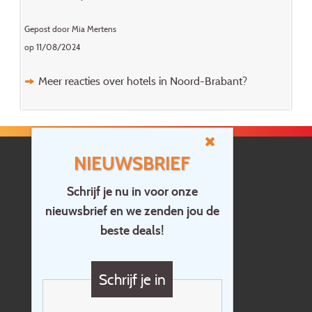
Gepost door Mia Mertens
op 11/08/2024
Meer reacties over hotels in Noord-Brabant?
NIEUWSBRIEF
Schrijf je nu in voor onze
nieuwsbrief en we zenden jou de
Home
beste deals!
Contact
Vragen?
Schrijf je in
Cadeaubon