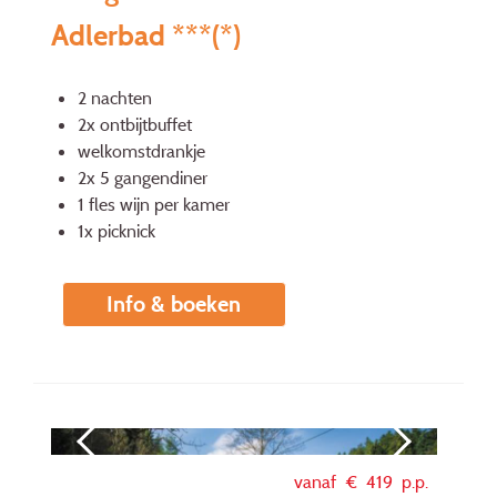
Adlerbad ***(*)
2 nachten
2x ontbijtbuffet
welkomstdrankje
2x 5 gangendiner
1 fles wijn per kamer
1x picknick
Info & boeken
vanaf €
419
p.p.