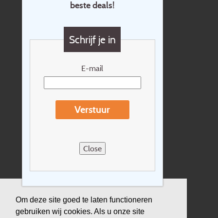
beste deals!
Contact
Vragen?
Schrijf je in
Cadeaubon
Nieuwsbrief
E-mail
Extras
Reisvoorwaarden
Verstuur
Over Holidayline.be
Sitemap
Close
Vacatures
Privacyverklaring
Verzekering
Om deze site goed te laten functioneren
gebruiken wij cookies. Als u onze site