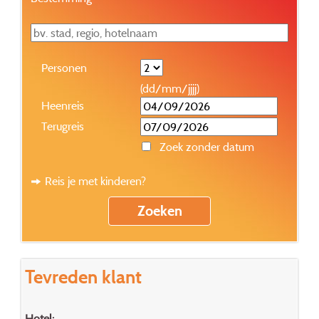
Personen
(dd/mm/jjjj)
Heenreis
Terugreis
Zoek zonder datum
Reis je met kinderen?
Tevreden klant
Hotel: