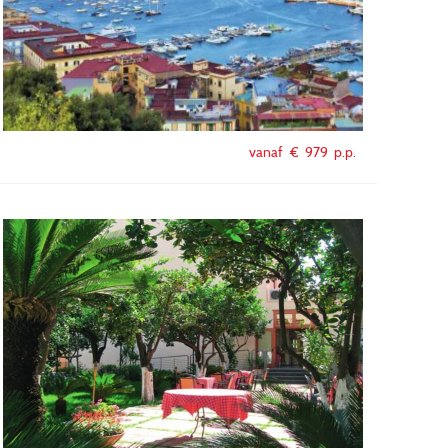
vanaf €
979
p.p.