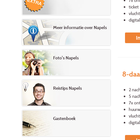
7x ont
ticket
vlucht
digita
Meer informatie over Napels
I
Foto's Napels
8-daa
Reistips Napels
2 nac
5 nach
7x ont
huurwa
vlucht
Gastenboek
digita