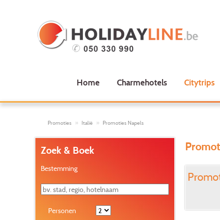
Home
Charmehotels
Citytrips
Promoties
Italië
Promoties Napels
Promot
Zoek & Boek
Bestemming
Promoti
Personen