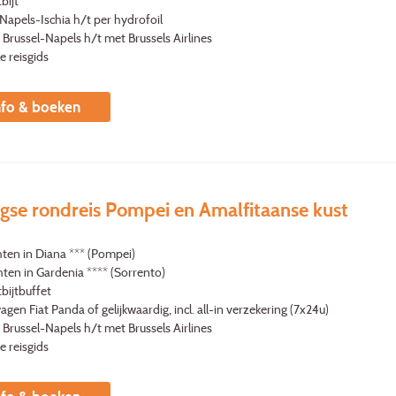
bijt
 Napels-Ischia h/t per hydrofoil
 Brussel-Napels h/t met Brussels Airlines
le reisgids
nfo & boeken
gse rondreis Pompei en Amalfitaanse kust
hten in Diana *** (Pompei)
ten in Gardenia **** (Sorrento)
bijtbuffet
gen Fiat Panda of gelijkwaardig, incl. all-in verzekering (7x24u)
 Brussel-Napels h/t met Brussels Airlines
le reisgids