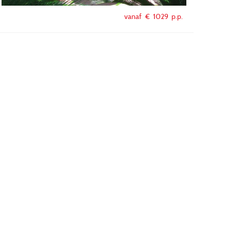
vanaf €
1029
p.p.