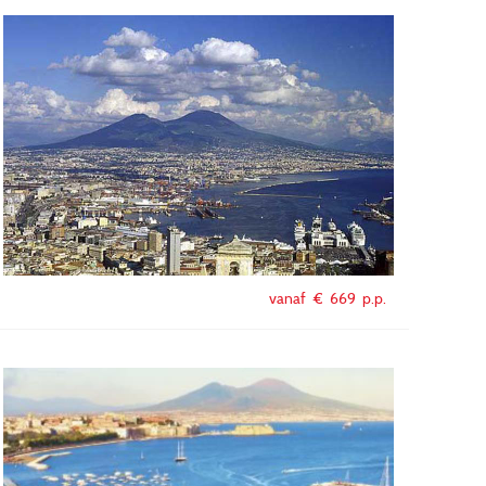
vanaf €
669
p.p.