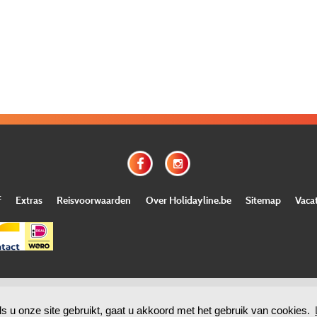
f
Extras
Reisvoorwaarden
Over Holidayline.be
Sitemap
Vaca
©
Copyright
Holidayline
, 2000-
2026, All rights reserved.
Cloud hosting by
ls u onze site gebruikt, gaat u akkoord met het gebruik van cookies.