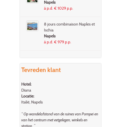
Napels
à p.d. € 1029 p.p.
8 jours combinaison Naples et
Ischia
Napels
à p.d. € 979 p.p.
Tevreden klant
Hotel:
Diana
Locatie:
Italië, Napels
“ Op wandelafstand van de ruïnes van Pompei en
van het centrum met eetgelegen, winkels en
station. ”