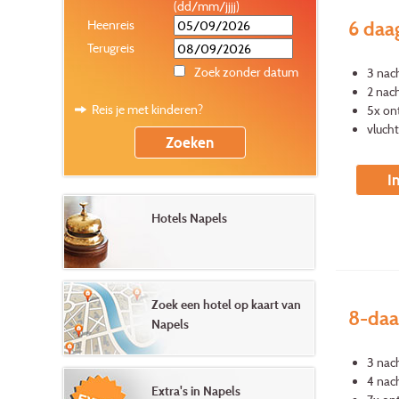
(dd/mm/jjjj)
6 daa
Heenreis
Terugreis
Zoek zonder datum
3 nach
2 nac
Reis je met kinderen?
5x ont
vlucht
I
Hotels Napels
Zoek een hotel op kaart van
8-daa
Napels
3 nac
4 nach
Extra's in Napels