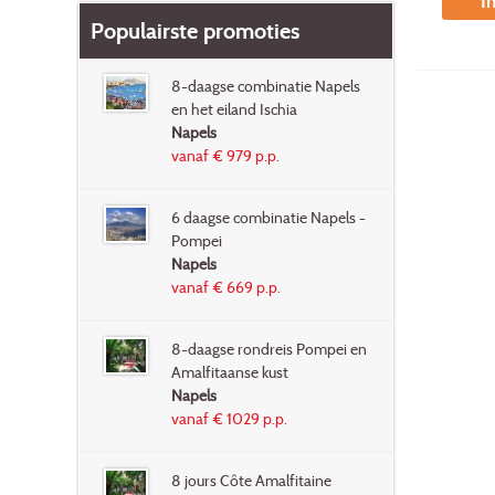
I
Populairste promoties
8-daagse combinatie Napels
en het eiland Ischia
Napels
vanaf € 979 p.p.
6 daagse combinatie Napels -
Pompei
Napels
vanaf € 669 p.p.
8-daagse rondreis Pompei en
Amalfitaanse kust
Napels
vanaf € 1029 p.p.
8 jours Côte Amalfitaine