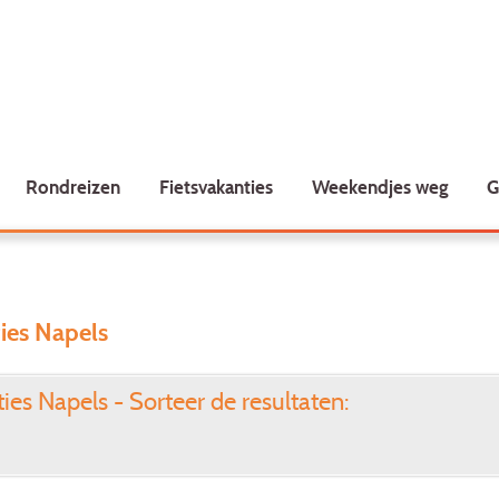
Rondreizen
Fietsvakanties
Weekendjes weg
G
ies Napels
es Napels - Sorteer de resultaten: