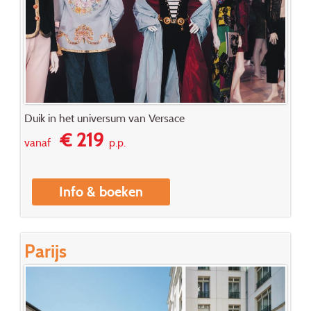
Duik in het universum van Versace
€ 219
vanaf
p.p.
Info & boeken
Parijs