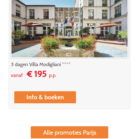
3 dagen Villa Modigliani ****
€ 195
vanaf
p.p.
Info & boeken
Alle promoties Parijs