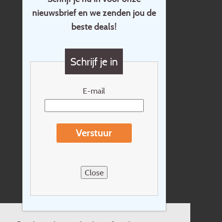
nieuwsbrief en we zenden jou de
Home
beste deals!
Contact
Vragen?
Schrijf je in
Cadeaubon
Nieuwsbrief
E-mail
Extras
Reisvoorwaarden
Verstuur
Over Holidayline.be
Sitemap
Close
Vacatures
Privacyverklaring