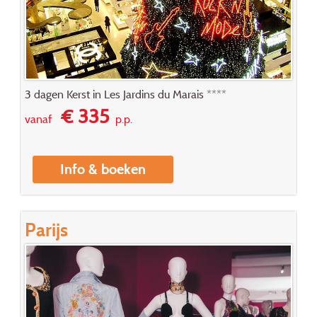
3 dagen Kerst in Les Jardins du Marais ****
€ 335
vanaf
p.p.
Info & boeken
Parijs