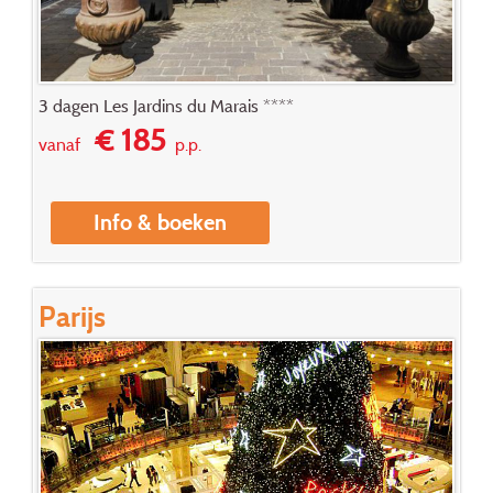
3 dagen Les Jardins du Marais ****
€ 185
vanaf
p.p.
Info & boeken
Parijs