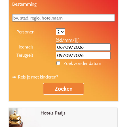
Bestemming
Personen
(dd/mm/jjjj)
Heenreis
Terugreis
Zoek zonder datum
Reis je met kinderen?
Hotels Parijs