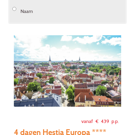
Naam
vanaf €
439
p.p.
4 dagen Hestia Europa ****