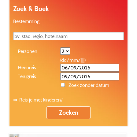
Zoek & Boek
Bestemming
Personen
(dd/mm/jjjj)
Heenreis
Terugreis
Zoek zonder datum
Reis je met kinderen?