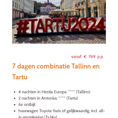
vanaf €
769
p.p.
7 dagen combinatie Tallinn en
Tartu
4 nachten in Hestia Europa **** (Tallinn)
2 nachten in Antonius **** (Tartu)
6x ontbijt
huurwagen Toyota Yaris of gelijkwaardig, incl. all-
in verzekering (7x24u)