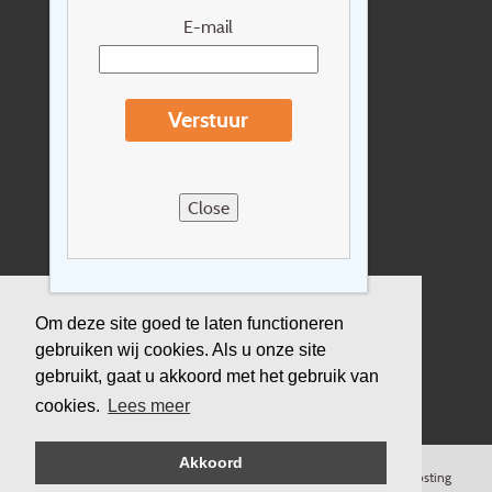
Nieuwsbrief
E-mail
Extras
Reisvoorwaarden
Verstuur
Over Holidayline.be
Sitemap
Close
Vacatures
Privacyverklaring
Verzekering
Om deze site goed te laten functioneren
gebruiken wij cookies. Als u onze site
Duurzaamheid
gebruikt, gaat u akkoord met het gebruik van
cookies.
Lees meer
Akkoord
©
Copyright
Holidayline
, 2000-
2026, All rights reserved.
Cloud hosting