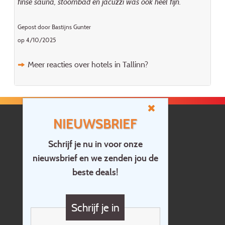
finse sauna, stoombad en jacuzzi was ook heel fijn. ”
Gepost door Bastijns Gunter
op 4/10/2025
Meer reacties over hotels in Tallinn?
NIEUWSBRIEF
Schrijf je nu in voor onze
nieuwsbrief en we zenden jou de
Home
beste deals!
Contact
Vragen?
Schrijf je in
Cadeaubon