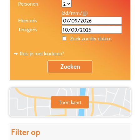
Personen
(dd/mm/jjjj)
Heenreis
Terugreis
Zoek zonder datum
Reis je met kinderen?
Toon kaart
Filter op