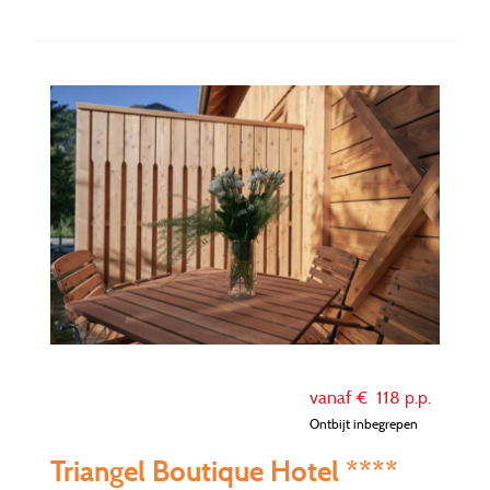
vanaf €
118
p.p.
Ontbijt inbegrepen
Triangel Boutique Hotel ****