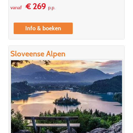
€ 269
vanaf
p.p.
Info & boeken
Sloveense Alpen