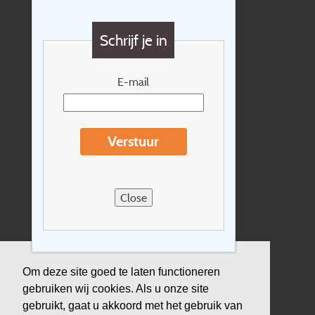
Vragen?
Schrijf je in
Cadeaubon
Nieuwsbrief
E-mail
Extras
Reisvoorwaarden
Verstuur
Over Holidayline.be
Sitemap
Close
Vacatures
Privacyverklaring
Verzekering
Om deze site goed te laten functioneren
gebruiken wij cookies. Als u onze site
Duurzaamheid
gebruikt, gaat u akkoord met het gebruik van