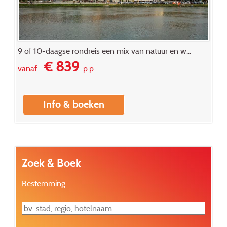
9 of 10-daagse rondreis een mix van natuur en w...
€ 839
vanaf
p.p.
Info & boeken
Zoek & Boek
Bestemming