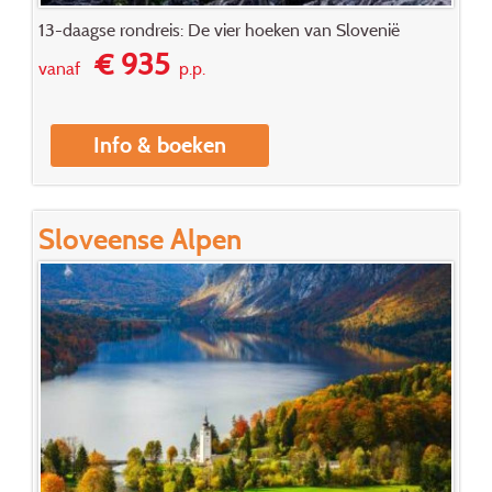
13-daagse rondreis: De vier hoeken van Slovenië
€ 935
vanaf
p.p.
Info & boeken
Sloveense Alpen