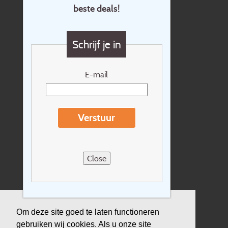
beste deals!
Contact
Vragen?
Schrijf je in
Cadeaubon
Nieuwsbrief
E-mail
Extras
Reisvoorwaarden
Verstuur
Over Holidayline.be
Sitemap
Close
Vacatures
Privacyverklaring
Verzekering
Om deze site goed te laten functioneren
gebruiken wij cookies. Als u onze site