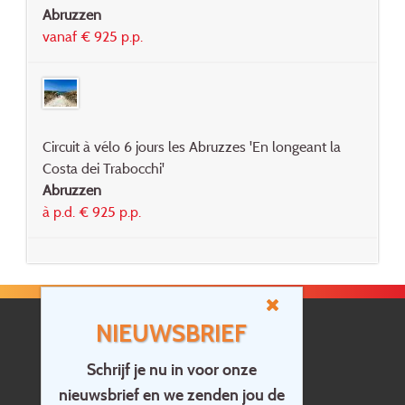
Abruzzen
vanaf € 925 p.p.
Circuit à vélo 6 jours les Abruzzes 'En longeant la
Costa dei Trabocchi'
Abruzzen
à p.d. € 925 p.p.
NIEUWSBRIEF
Schrijf je nu in voor onze
nieuwsbrief en we zenden jou de
Home