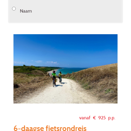
Naam
vanaf €
925
p.p.
6-daagse fietsrondreis