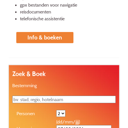
gpx bestanden voor navigatie
reisdocumenten
telefonische assistentie
Info & boeken
Zoek & Boek
Bestemming
Personen
(dd/mm/jjjj)