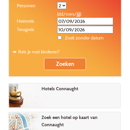
Personen
(dd/mm/jjjj)
Heenreis
Terugreis
Zoek zonder datum
Reis je met kinderen?
Hotels Connaught
Zoek een hotel op kaart van
Connaught