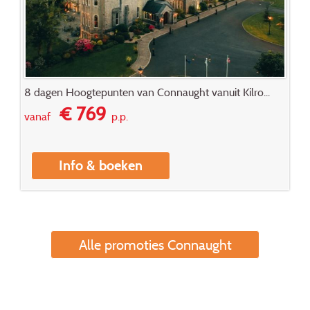
8 dagen Hoogtepunten van Connaught vanuit Kilro...
€ 769
vanaf
p.p.
Info & boeken
Alle promoties Connaught