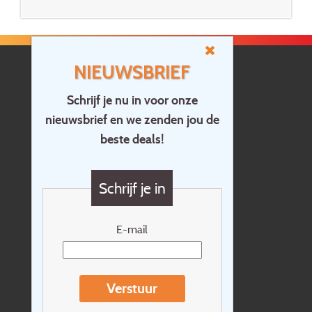
NIEUWSBRIEF
Schrijf je nu in voor onze
nieuwsbrief en we zenden jou de
Home
beste deals!
Contact
Vragen?
Schrijf je in
Cadeaubon
Nieuwsbrief
E-mail
Extras
Reisvoorwaarden
Verstuur
Over Holidayline.be