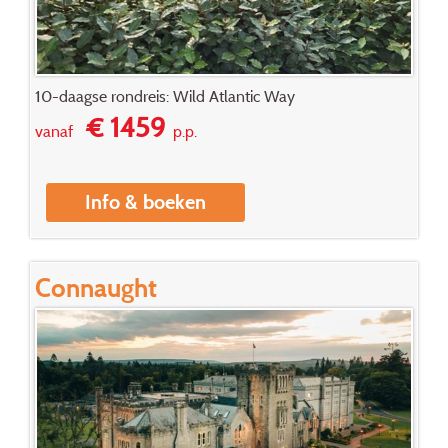
10-daagse rondreis: Wild Atlantic Way
€ 1459
vanaf
p.p.
Info & boeken
Connaught