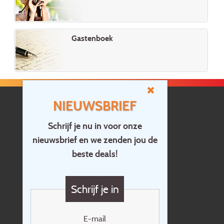
Gastenboek
NIEUWSBRIEF
Schrijf je nu in voor onze
nieuwsbrief en we zenden jou de
Home
beste deals!
Contact
Vragen?
Schrijf je in
Cadeaubon
Nieuwsbrief
E-mail