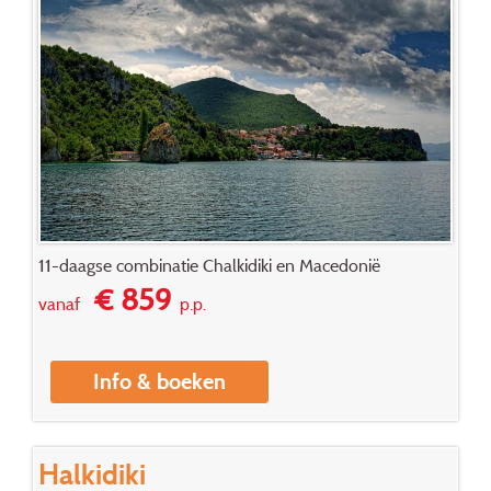
11-daagse combinatie Chalkidiki en Macedonië
€ 859
vanaf
p.p.
Info & boeken
Halkidiki