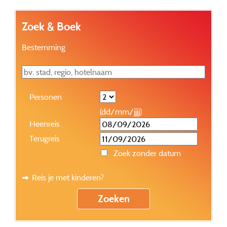
Zoek & Boek
Bestemming
Personen
(dd/mm/jjjj)
Heenreis
Terugreis
Zoek zonder datum
Reis je met kinderen?