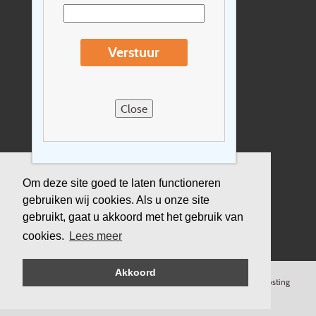
Extras
Reisvoorwaarden
Verstuur
Over Holidayline.be
Sitemap
Close
Vacatures
Privacyverklaring
Verzekering
Om deze site goed te laten functioneren
gebruiken wij cookies. Als u onze site
Duurzaamheid
gebruikt, gaat u akkoord met het gebruik van
cookies.
Lees meer
Akkoord
©
Copyright
Holidayline
, 2000-
2026, All rights reserved.
Cloud hosting
by