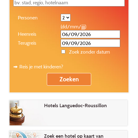
Personen
(dd/mm/jjjj)
Heenreis
Terugreis
Zoek zonder datum
Reis je met kinderen?
Hotels Languedoc-Roussillon
Zoek een hotel op kaart van