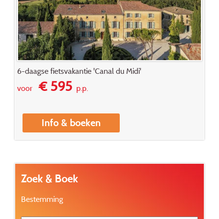
6-daagse fietsvakantie 'Canal du Midi'
€ 595
voor
p.p.
Info & boeken
Zoek & Boek
Bestemming