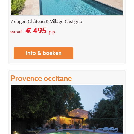
7 dagen Château & Village Castigno
€ 495
vanaf
p.p.
Info & boeken
Provence occitane