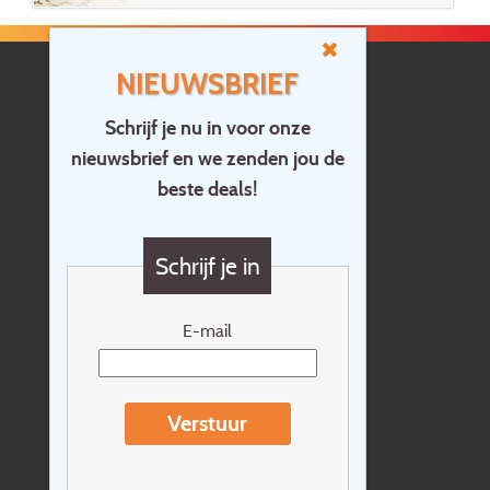
NIEUWSBRIEF
Schrijf je nu in voor onze
nieuwsbrief en we zenden jou de
Home
beste deals!
Contact
Vragen?
Schrijf je in
Cadeaubon
Nieuwsbrief
E-mail
Extras
Reisvoorwaarden
Verstuur
Over Holidayline.be