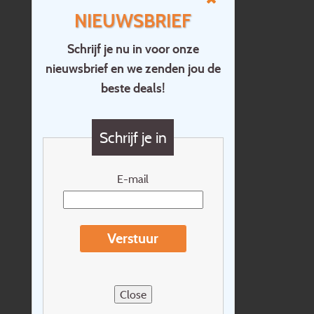
NIEUWSBRIEF
Schrijf je nu in voor onze
nieuwsbrief en we zenden jou de
Home
beste deals!
Contact
Vragen?
Schrijf je in
Cadeaubon
Nieuwsbrief
E-mail
Extras
Reisvoorwaarden
Verstuur
Over Holidayline.be
Sitemap
Close
Vacatures