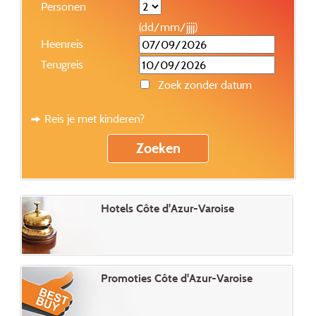
Personen
(dd/mm/jjjj)
Heenreis
Terugreis
Zoek zonder datum
Reis je met kinderen?
Hotels Côte d'Azur-Varoise
Promoties Côte d'Azur-Varoise