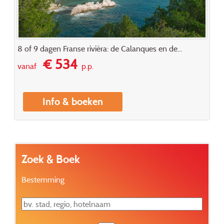
8 of 9 dagen Franse rivièra: de Calanques en de...
€ 534
vanaf
p.p.
Info & boeken
Zoek & Boek
Bestemming