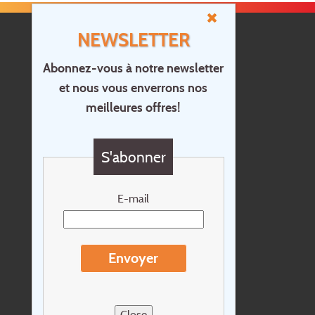
NEWSLETTER
Abonnez-vous à notre newsletter
et nous vous enverrons nos
Accueil
meilleures offres!
Contact
Questions?
S'abonner
Chèque cadeau
Newsletter
E-mail
Extras
Conditions de voyage
Envoyer
Concernant Holidayline.be
Sitemap
Close