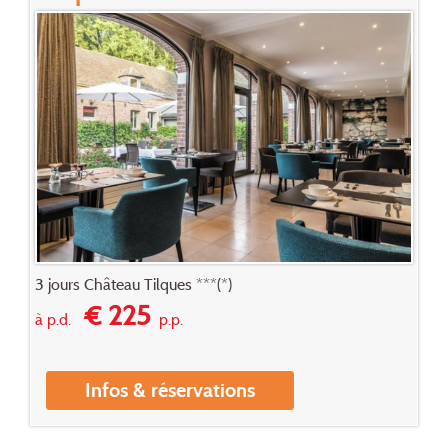
3 jours Château Tilques ***(*)
€ 225
à p.d.
p.p.
Infos & réservations