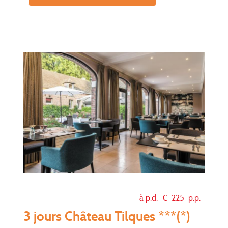
à p.d. €
225
p.p.
3 jours Château Tilques ***(*)