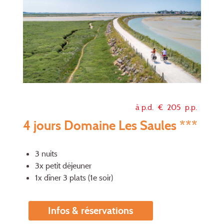
à p.d. €
205
p.p.
4 jours Domaine Les Saules ***
3 nuits
3x petit déjeuner
1x dîner 3 plats (1e soir)
Infos & réservations