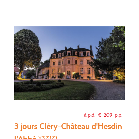
à p.d. €
209
p.p.
3 jours Cléry-Château d'Hesdin
l'Abbé ***(*)