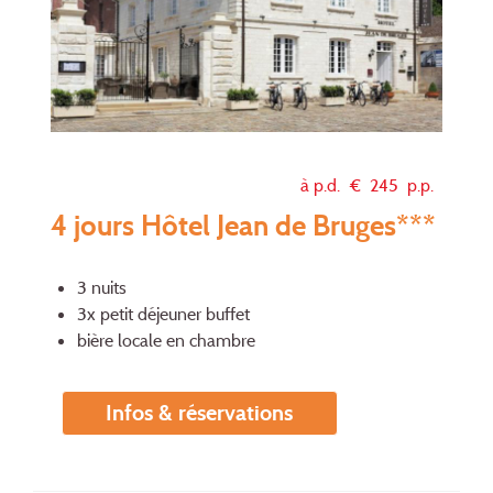
à p.d. €
245
p.p.
4 jours Hôtel Jean de Bruges***
3 nuits
3x petit déjeuner buffet
bière locale en chambre
Infos & réservations