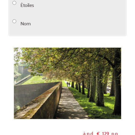
Étoiles
Nom
à p.d. €
129
p.p.