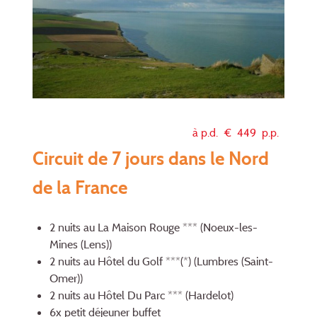
à p.d. €
449
p.p.
Circuit de 7 jours dans le Nord
de la France
2 nuits au La Maison Rouge *** (Noeux-les-
Mines (Lens))
2 nuits au Hôtel du Golf ***(*) (Lumbres (Saint-
Omer))
2 nuits au Hôtel Du Parc *** (Hardelot)
6x petit déjeuner buffet