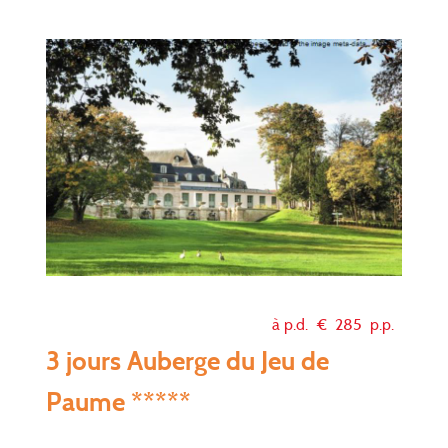
à p.d. €
285
p.p.
3 jours Auberge du Jeu de
Paume *****