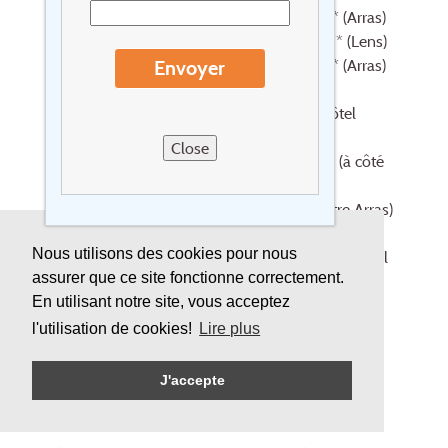
1 nuit au Mercure Arras Centre Gare **** (Arras)
1 nuit au Ibis Styles Lens Centre Gare *** (Lens)
1 nuit au Mercure Arras Centre Gare **** (Arras)
Envoyer
3x petit déjeuner
dîner 3 plats au restaurant Le 58 de l'hôtel
Mercure Arras Centre
Close
dîner 3 plats chez Le Pain de la Bouche (à côté
de l'hôtel Ibis Styles)
dîner 3 plats au The French House (centre Arras)
transport des bagages (jour 2 et jour 3)
Nous utilisons des cookies pour nous
parking pour la voiture pendant 4 jours à l'hôtel
assurer que ce site fonctionne correctement.
Mercure Arras Centre
En utilisant notre site, vous acceptez
taxes de séjour
visite des Boves
l'utilisation de cookies!
Lire plus
Montée au Beffroi
visite de la Carrière Wellington
J'accepte
visite du Musée Louvre Lens