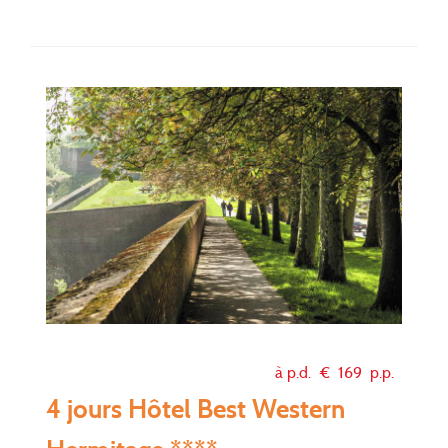
à p.d. €
169
p.p.
4 jours Hôtel Best Western