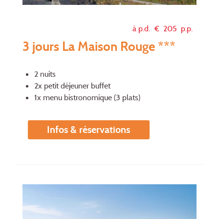
à p.d. €
205
p.p.
3 jours La Maison Rouge ***
2 nuits
2x petit déjeuner buffet
1x menu bistronomique (3 plats)
Infos & réservations