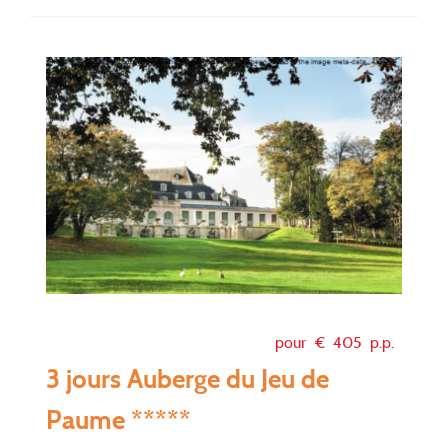
pour €
405
p.p.
3 jours Auberge du Jeu de
Paume *****