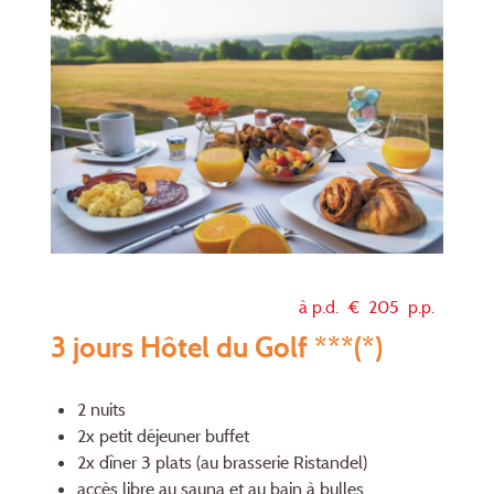
à p.d. €
205
p.p.
3 jours Hôtel du Golf ***(*)
2 nuits
2x petit déjeuner buffet
2x dîner 3 plats (au brasserie Ristandel)
accès libre au sauna et au bain à bulles