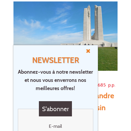
NEWSLETTER
Abonnez-vous à notre newsletter
et nous vous enverrons nos
pour €
685
p.p.
meilleures offres!
Circuit à vélo 4 jours la Flandre
française 'Souvenir et Bassin
S'abonner
minier'
E-mail