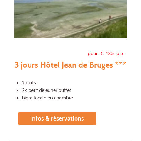
pour €
185
p.p.
3 jours Hötel Jean de Bruges ***
2 nuits
2x petit déjeuner buffet
bière locale en chambre
Infos & réservations