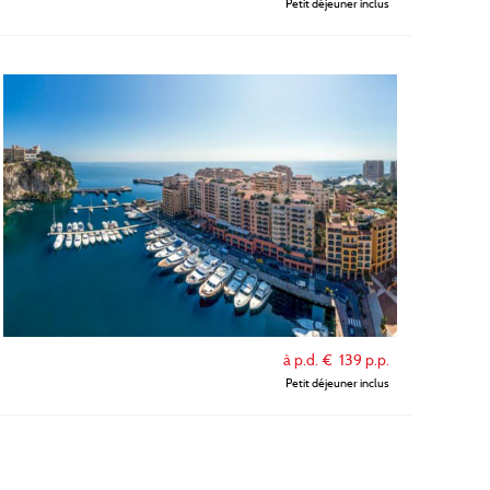
Petit déjeuner inclus
à p.d. €
139
p.p.
Petit déjeuner inclus