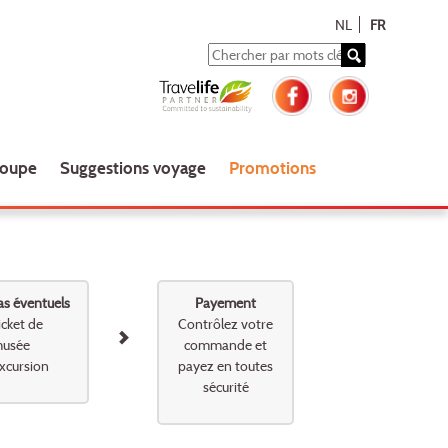
NL
FR
roupe
Suggestions voyage
Promotions
as éventuels
Payement
icket de
Contrôlez votre
usée
commande et
xcursion
payez en toutes
sécurité