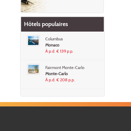
Hôtels populaires
Columbus
Monaco
À p.d. € 139 p.p.
Fairmont Monte-Carlo
Monte-Carlo
À p.d. € 208 p.p.