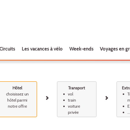
Circuits
Les vacances à vélo
Week-ends
Voyages en g
Hôtel
Transport
Extr
choisissez un
vol
T
hôtel parmi
train
m
notre offre
voiture
E
privée
...