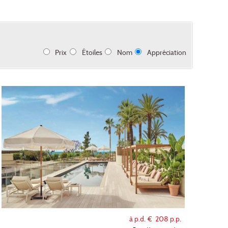
Prix
Étoiles
Nom
Appréciation
à p.d. €
208
p.p.