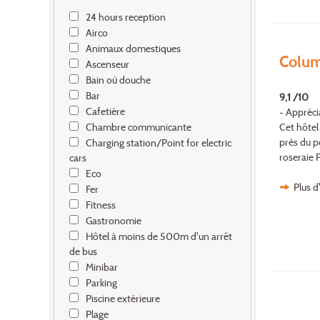
24 hours reception
Airco
Animaux domestiques
Colum
Ascenseur
Bain où douche
Bar
9,1 /10
Cafetière
- Appréci
Cet hôtel
Chambre communicante
près du po
Charging station/Point for electric
roseraie P
cars
Eco
Plus d
Fer
Fitness
Gastronomie
Hôtel à moins de 500m d'un arrêt
de bus
Minibar
Parking
Piscine extérieure
Plage