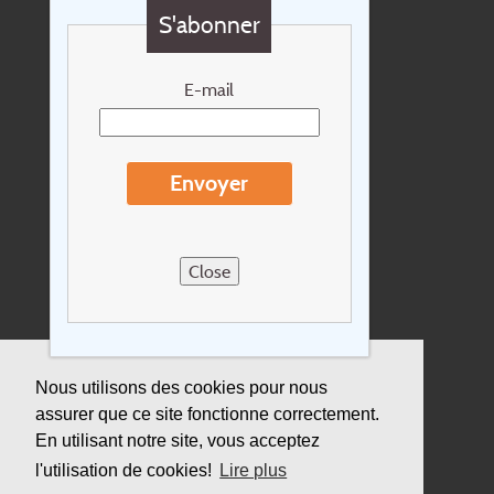
S'abonner
Chèque cadeau
Newsletter
E-mail
Extras
Conditions de voyage
Envoyer
Concernant Holidayline.be
Sitemap
Close
Postes vacants
privacy
Assurance
Nous utilisons des cookies pour nous
assurer que ce site fonctionne correctement.
Durabilité
En utilisant notre site, vous acceptez
l'utilisation de cookies!
Lire plus