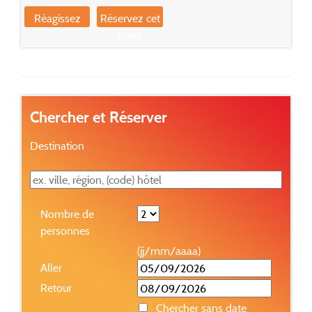
Réagissez
Réservez cet
hôtel
Chercher et Réserver
Destination
Nombre de
personnes
(jj/mm/aaaa)
Aller
Retour
Chercher sans date