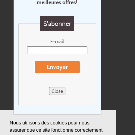
meilleures offres!
Contact
Questions?
S'abonner
Chèque cadeau
Newsletter
E-mail
Extras
Conditions de voyage
Envoyer
Concernant Holidayline.be
Sitemap
Close
Postes vacants
privacy
Assurance
Nous utilisons des cookies pour nous
assurer que ce site fonctionne correctement.
Durabilité