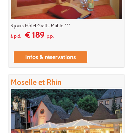
3 jours Hôtel Gräffs Mühle ***
€ 189
à p.d.
p.p.
Infos & réservations
Moselle et Rhin