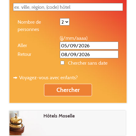
Nombre de
personnes
(jj/mm/aaaa)
Aller
Retour
Chercher sans date
Voyagez-vous avec enfants?
Hôtels Moselle