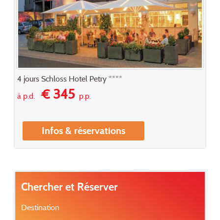
4 jours Schloss Hotel Petry ****
€ 345
à p.d.
p.p.
Infos & réservations
Chercher et Réserver
Destination