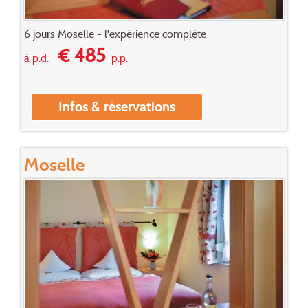
6 jours Moselle - l'expérience complète
€ 485
à p.d.
p.p.
Infos & réservations
Moselle