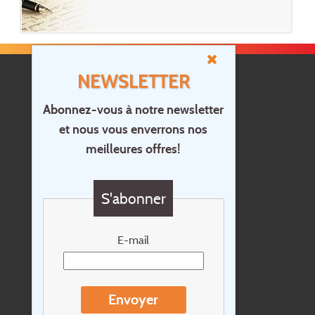
NEWSLETTER
Abonnez-vous à notre newsletter
et nous vous enverrons nos
Accueil
meilleures offres!
Contact
Questions?
S'abonner
Chèque cadeau
Newsletter
E-mail
Extras
Conditions de voyage
Envoyer